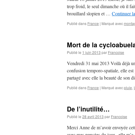
trop froid, le seul dimanche où il f
brouillard slopien et …
Continuer la
Publié dans
France
|
Marqué avec
monta
Mort de la cycloabuel
Publié le
1 juin 2013
par
Francoise
Vendredi 31 mai 2013 Voilà déjà un
confusion temporo-spatiale, elle es
partagé avec elle la beauté de son
Publié dans
France
|
Marqué avec
pluie
,
De l’inutilité…
Publié le
28 avril 2013
par
Francoise
Merci Anne de m’avoir envoyée cette
avec mes pensées du jour, elle m’a