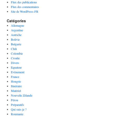
Flux des publications
Flux des commentaires
Site de WordPress-FR
Catégories
Allemagne
Argentine
Autriche
Bolivie
Bulgarie
Chili
Colombie
Croatie
Divers
Equateur
Evènement
France
Hongrie
Itinéraire
Matériel
Nouvelle Zélande
Pérou
Préparatifs
Qui suis-je ?
Roumanie