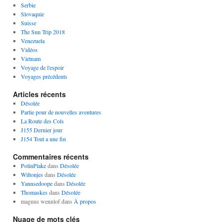
Serbie
Slovaquie
Suisse
The Sun Trip 2018
Venezuela
Vidéos
Vietnam
Voyage de l'espoir
Voyages précédents
Articles récents
Désolée
Partie pour de nouvelles aventures
La Route des Cols
J155 Dernier jour
J154 Tout a une fin
Commentaires récents
PolinPlake
dans
Désolée
Wiltonjes
dans
Désolée
Yannsedoope
dans
Désolée
Thomaskes
dans
Désolée
magnus wennlof
dans
À propos
Nuage de mots clés