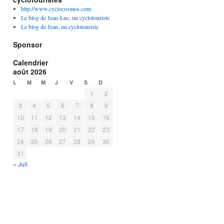
http://www.cyclocosmos.com
Le blog de Jean-Luc, un cyclotouriste
Le blog de Jean, un cyclotouriste
Sponsor
Calendrier
août 2026
L
M
M
J
V
S
D
1
2
3
4
5
6
7
8
9
10
11
12
13
14
15
16
17
18
19
20
21
22
23
24
25
26
27
28
29
30
31
« Juil