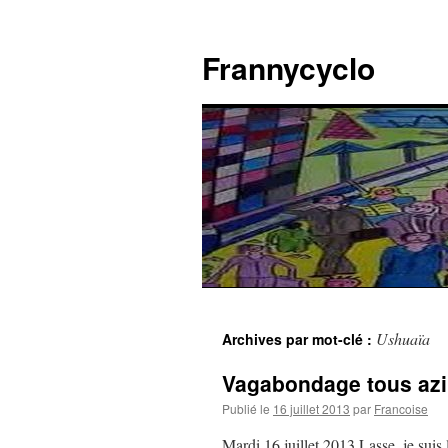
Aller
au
Frannycyclo
contenu
Ushuaïa
Archives par mot-clé :
Vagabondage tous az
Publié le
16 juillet 2013
par
Francoise
Mardi 16 juillet 2013 Lasse, je suis