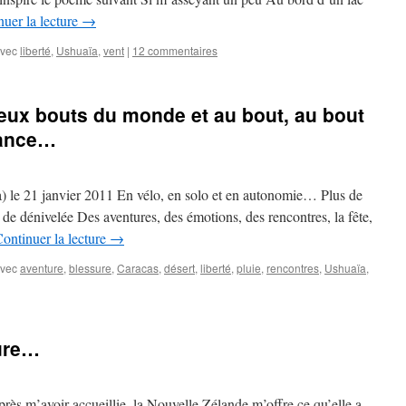
nuer la lecture
→
vec
liberté
,
Ushuaïa
,
vent
|
12 commentaires
 deux bouts du monde et au bout, au bout
ssance…
a) le 21 janvier 2011 En vélo, en solo et en autonomie… Plus de
e dénivelée Des aventures, des émotions, des rencontres, la fête,
ontinuer la lecture
→
vec
aventure
,
blessure
,
Caracas
,
désert
,
liberté
,
pluie
,
rencontres
,
Ushuaïa
,
eure…
rès m’avoir accueillie, la Nouvelle Zélande m’offre ce qu’elle a