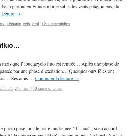
ait beau partout en France moi je subis des vents patagoniens, du
 lecture
→
gne
,
Ushuaïa
,
vélo
,
vent
|
12 commentaires
afluo…
 mois que l’abuelacyclo fluo est rentrée… Après une phase de
t passée par une phase d’excitation… Quelques ours fêlés ont
 diois… Ses amis …
Continuer la lecture
→
Ushuaïa
,
vélo
,
vent
|
12 commentaires
 photo prise lors de notre randonnée à Ushuaïa, si en accord
 inspiré le poème suivant Si m’asseyant un peu Au bord d’un lac