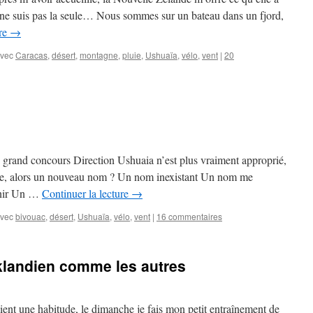
et ne suis pas la seule… Nous sommes sur un bateau dans un fjord,
ure
→
vec
Caracas
,
désert
,
montagne
,
pluie
,
Ushuaïa
,
vélo
,
vent
|
20
 grand concours Direction Ushuaia n’est plus vraiment approprié,
 page, alors un nouveau nom ? Un nom inexistant Un nom me
enir Un …
Continuer la lecture
→
vec
bivouac
,
désert
,
Ushuaïa
,
vélo
,
vent
|
16 commentaires
klandien comme les autres
nt une habitude, le dimanche je fais mon petit entraînement de