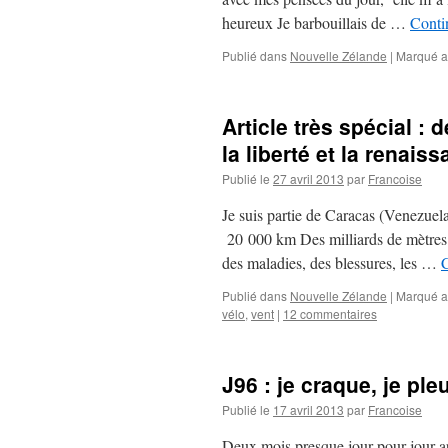
heureux Je barbouillais de …
Conti
Publié dans
Nouvelle Zélande
|
Marqué a
Article très spécial :
la liberté et la renai
Publié le
27 avril 2013
par
Francoise
Je suis partie de Caracas (Venezuel
20 000 km Des milliards de mètres d
des maladies, des blessures, les …
C
Publié dans
Nouvelle Zélande
|
Marqué a
vélo
,
vent
|
12 commentaires
J96 : je craque, je pl
Publié le
17 avril 2013
par
Francoise
Deux mois presque jour pour jour ap