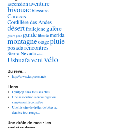
aventure
ascension
bivouac
blessure
Caracas
Cordillère des Andes
désert
galère
frailejone
guide
merida
liberté
galère pluie
montagne
pluie
otage
rencontres
posada
Sierra Nevada
solaire
vélo
vent
Ushuaïa
Du rêve...
http://www.lespoetes.net/
Liens
Cyrilpop dans tous ses etats
Une association à encourager ou
simplement à connaître
Une histoire de drôles de bêtes au
derrière tout rouge…
Une drôle de race : les
cyclotouristes