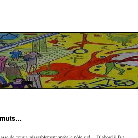
imuts…
 lasse de courir inlassablement après le pôle sud… D’abord il fait