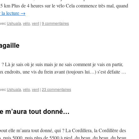
5 km Plus de 4 heures sur le vélo Cela commence très mal, quand
 la lecture
→
vec
Ushuaïa
,
vélo
,
vent
|
9 commentaires
agaille
 Là je sais où je suis mais je ne sais comment je vais en partir,
x endroits, une vis du frein avant (toujours lui…) s’est défaite …
vec
Ushuaïa
,
vélo
,
vent
|
23 commentaires
lle m’aura tout donné…
ut elle m’aura tout donné, qui ? La Cordillera, la Cordillère des
uis 5000, puis plus de 5500 à pied, du beau, du beau, du beau,