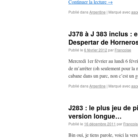
Continuer la lecture
→
Publié dans
Argentine
|
Marqué avec
asc
J378 à J 383 inclus : 
Despertar de Hornero
Publié le
6 février 2012
par
Francoise
Mercredi 1er février au lundi 6 févr
de m’arrêter (oh seulement pour la 
cabane dans un parc, non c’est un
Publié dans
Argentine
|
Marqué avec
asc
J283 : le plus jeu de 
version longue…
Publié le
16 décembre 2011
par
Francois
Bin oui, je tiens parole, voici la v