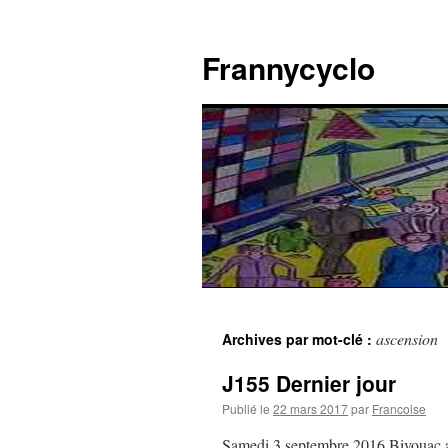
Aller
au
Frannycyclo
contenu
ascension
Archives par mot-clé :
J155 Dernier jour
Publié le
22 mars 2017
par
Francoise
Samedi 3 septembre 2016 Bivouac a