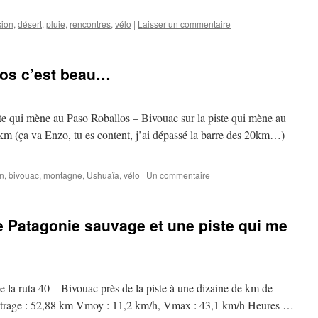
sion
,
désert
,
pluie
,
rencontres
,
vélo
|
Laisser un commentaire
asos c’est beau…
te qui mène au Paso Roballos – Bivouac sur la piste qui mène au
km (ça va Enzo, tu es content, j’ai dépassé la barre des 20km…)
n
,
bivouac
,
montagne
,
Ushuaïa
,
vélo
|
Un commentaire
e Patagonie sauvage et une piste qui me
la ruta 40 – Bivouac près de la piste à une dizaine de km de
métrage : 52,88 km Vmoy : 11,2 km/h, Vmax : 43,1 km/h Heures …