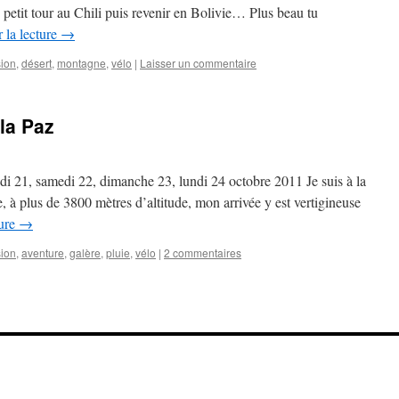
un petit tour au Chili puis revenir en Bolivie… Plus beau tu
 la lecture
→
ion
,
désert
,
montagne
,
vélo
|
Laisser un commentaire
la Paz
 21, samedi 22, dimanche 23, lundi 24 octobre 2011 Je suis à la
, à plus de 3800 mètres d’altitude, mon arrivée y est vertigineuse
ture
→
ion
,
aventure
,
galère
,
pluie
,
vélo
|
2 commentaires