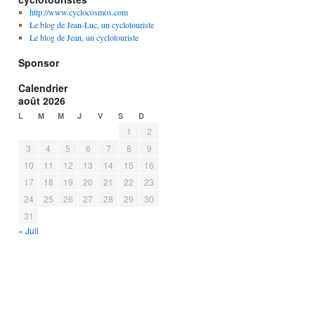
http://www.cyclocosmos.com
Le blog de Jean-Luc, un cyclotouriste
Le blog de Jean, un cyclotouriste
Sponsor
Calendrier
août 2026
L
M
M
J
V
S
D
1
2
3
4
5
6
7
8
9
10
11
12
13
14
15
16
17
18
19
20
21
22
23
24
25
26
27
28
29
30
31
« Juil