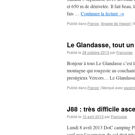
et 650 m de dénivelée. Il fait beau, 
fais …
Continuer la lecture
→
Publié dans
France
,
Voyage de l'espoir
|
Le Glandasse, tout u
Publié le
28 octobre 2013
par
Francoise
Bonjour à tous Le Glandasse c’est 
montagne qui rougeoie au couchant…
prestigieux Vercors… Le Glandasse
Publié dans
France
|
Marqué avec
ascen
J88 : très difficile a
Publié le
10 avril 2013
par
Francoise
Lundi 8 avril 2013 DoC camping Ple
sauf que l’ascension du col était très