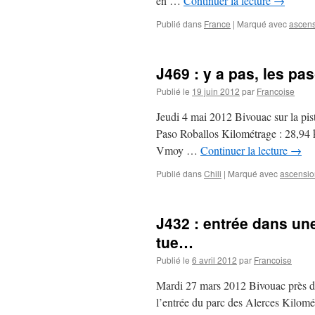
en …
Continuer la lecture
→
Publié dans
France
|
Marqué avec
ascen
J469 : y a pas, les p
Publié le
19 juin 2012
par
Francoise
Jeudi 4 mai 2012 Bivouac sur la pis
Paso Roballos Kilométrage : 28,94 
Vmoy …
Continuer la lecture
→
Publié dans
Chili
|
Marqué avec
ascensio
J432 : entrée dans un
tue…
Publié le
6 avril 2012
par
Francoise
Mardi 27 mars 2012 Bivouac près de 
l’entrée du parc des Alerces Kilo