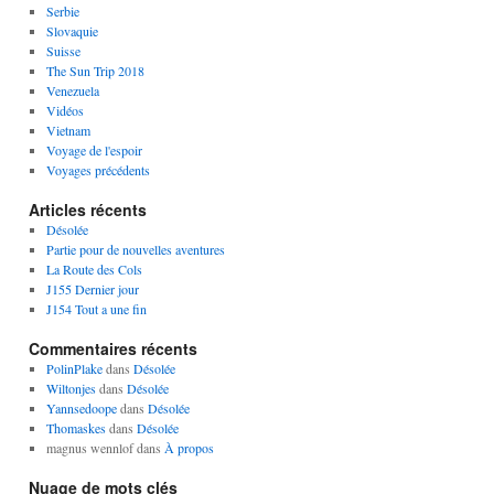
Serbie
Slovaquie
Suisse
The Sun Trip 2018
Venezuela
Vidéos
Vietnam
Voyage de l'espoir
Voyages précédents
Articles récents
Désolée
Partie pour de nouvelles aventures
La Route des Cols
J155 Dernier jour
J154 Tout a une fin
Commentaires récents
PolinPlake
dans
Désolée
Wiltonjes
dans
Désolée
Yannsedoope
dans
Désolée
Thomaskes
dans
Désolée
magnus wennlof
dans
À propos
Nuage de mots clés