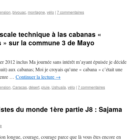
ension
,
bivouac
,
montagne
,
vélo
|
7 commentaires
escale technique à las cabanas «
s » sur la commune 3 de Mayo
ier 2012 inclus Ma journée sans intérêt m’ayant épuisée je décide
nuit) aux cabanas; Moi je croyais qu’une « cabana » c’était une
 genre …
Continuer la lecture
→
ension
,
Caracas
,
désert
,
pluie
,
Ushuaïa
,
vélo
|
7 commentaires
pistes du monde 1ère partie J8 : Sajama
e
ersion longue, courage, courage parce que là vous êtes encore en