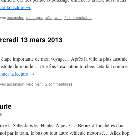
er la lecture
→
vec
ascension
,
montagne
,
vélo
,
vent
|
2 commentaires
rcredi 13 mars 2013
, étape importante de mon voyage… Après la ville la plus australe
 australe du monde… Une fois l’excitation tombée, cela fait comme
nuer la lecture
→
vec
ascension
,
vélo
,
vent
|
2 commentaires
urie
e
euve la Salle dans les Hautes Alpes / La Béoux à Jonchères dans
oi par le train, le bus ou tout autre véhicule motorisé… Allez hop