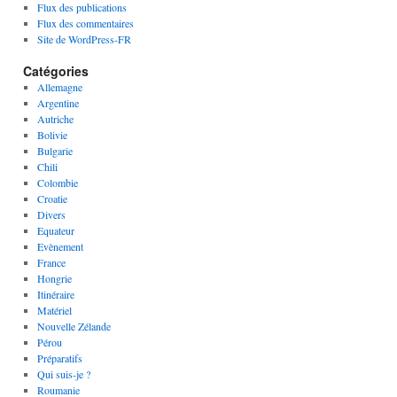
Flux des publications
Flux des commentaires
Site de WordPress-FR
Catégories
Allemagne
Argentine
Autriche
Bolivie
Bulgarie
Chili
Colombie
Croatie
Divers
Equateur
Evènement
France
Hongrie
Itinéraire
Matériel
Nouvelle Zélande
Pérou
Préparatifs
Qui suis-je ?
Roumanie