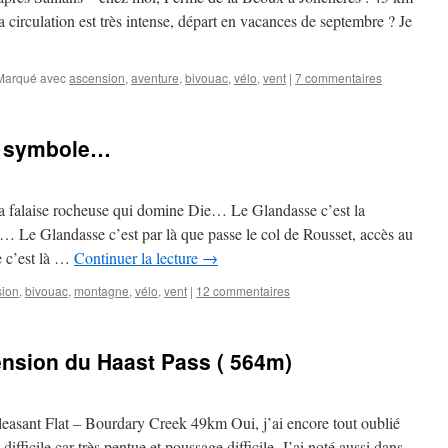
la circulation est très intense, départ en vacances de septembre ? Je
Marqué avec
ascension
,
aventure
,
bivouac
,
vélo
,
vent
|
7 commentaires
n symbole…
la falaise rocheuse qui domine Die… Le Glandasse c’est la
 Le Glandasse c’est par là que passe le col de Rousset, accès au
 c’est là …
Continuer la lecture
→
sion
,
bivouac
,
montagne
,
vélo
,
vent
|
12 commentaires
scension du Haast Pass ( 564m)
asant Flat – Bourdary Creek 49km Oui, j’ai encore tout oublié
 difficile car très pentue et poussage difficile. J’ai noté aussi dans