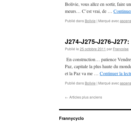
Bolivie, vous allez en sortir, faire 
meurs… C’est vrai, de …
Continuer
Publié dans
Bolivie
|
Marqué avec
ascens
J274-J275-J276-J277: 
Publié le
25 octobre 2011
par
Francoise
En construction… patience Vendredi
Paz, capitale la plus haute du monde
et la Paz va me …
Continuer la lec
Publié dans
Bolivie
|
Marqué avec
ascens
←
Articles plus anciens
Frannycyclo