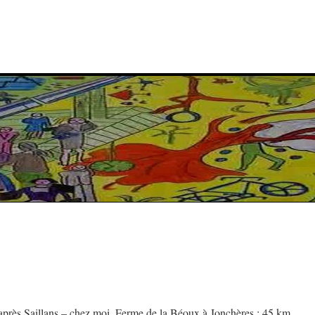
près Saillans – chez moi, Ferme de la Béoux à Jonchères : 45 km