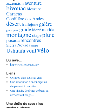
aventure
ascension
bivouac
blessure
Caracas
Cordillère des Andes
désert
galère
frailejone
guide
merida
liberté
galère pluie
montagne
pluie
otage
rencontres
posada
Sierra Nevada
solaire
vélo
vent
Ushuaïa
Du rêve...
http://www.lespoetes.net/
Liens
Cyrilpop dans tous ses etats
Une association à encourager ou
simplement à connaître
Une histoire de drôles de bêtes au
derrière tout rouge…
Une drôle de race : les
cyclotouristes