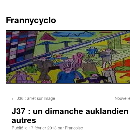
Aller
au
Frannycyclo
contenu
←
J36 : arrêt sur image
Nouvelle
J37 : un dimanche auklandie
autres
Publié le
17 février 2013
par
Francoise