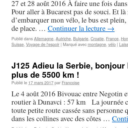
27 et 28 août 2016 À faire une fois dans
Pour aller à Bucarest pas de souci. Et là
d’embarquer mon vélo, le bus est plein,
de place. …
Continuer la lecture
→
Publié dans
Allemagne
,
Autriche
,
Bulgarie
,
Croatie
,
France
,
Hon
Suisse
,
Voyage de l'espoir
|
Marqué avec
montagne
,
vélo
|
Lais
J125 Adieu la Serbie, bonjour 
plus de 5500 km !
Publié le
17 mars 2017
par
Francoise
Le 4 août 2016 Bivouac entre Negotin 
routier à Dunavci : 57 km La journée
toute petite route cassée sans personne 
dans les collines avec des côtes …
Conti