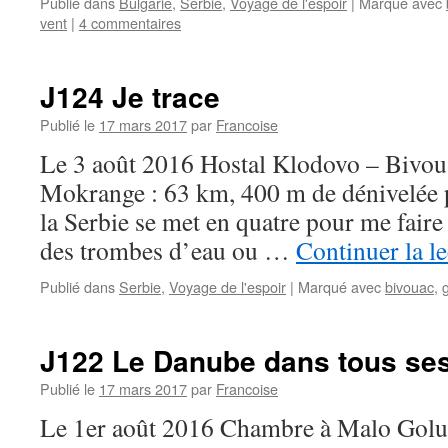
Publié dans
Bulgarie
,
Serbie
,
Voyage de l'espoir
|
Marqué avec
vent
|
4 commentaires
J124 Je trace
Publié le
17 mars 2017
par
Francoise
Le 3 août 2016 Hostal Klodovo – Bivoua
Mokrange : 63 km, 400 m de dénivelée p
la Serbie se met en quatre pour me faire
des trombes d’eau ou …
Continuer la l
Publié dans
Serbie
,
Voyage de l'espoir
|
Marqué avec
bivouac
,
J122 Le Danube dans tous ses
Publié le
17 mars 2017
par
Francoise
Le 1er août 2016 Chambre à Malo Golu