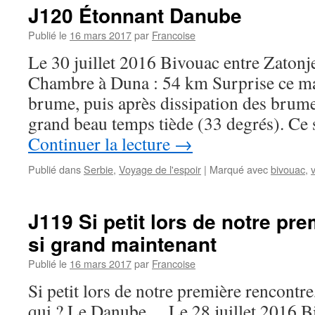
J120 Étonnant Danube
Publié le
16 mars 2017
par
Francoise
Le 30 juillet 2016 Bivouac entre Zatonj
Chambre à Duna : 54 km Surprise ce mati
brume, puis après dissipation des brum
grand beau temps tiède (33 degrés). Ce
Continuer la lecture
→
Publié dans
Serbie
,
Voyage de l'espoir
|
Marqué avec
bivouac
,
J119 Si petit lors de notre pr
si grand maintenant
Publié le
16 mars 2017
par
Francoise
Si petit lors de notre première rencontre
qui ? Le Danube… Le 28 juillet 2016 B