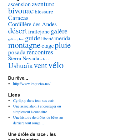
aventure
ascension
bivouac
blessure
Caracas
Cordillère des Andes
désert
galère
frailejone
guide
merida
liberté
galère pluie
montagne
pluie
otage
rencontres
posada
Sierra Nevada
solaire
vélo
vent
Ushuaïa
Du rêve...
http://www.lespoetes.net/
Liens
Cyrilpop dans tous ses etats
Une association à encourager ou
simplement à connaître
Une histoire de drôles de bêtes au
derrière tout rouge…
Une drôle de race : les
cyclotouristes