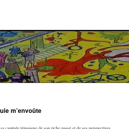
quie m’envoûte
a sa capitale témoigne de son riche passé et de ses perspectives