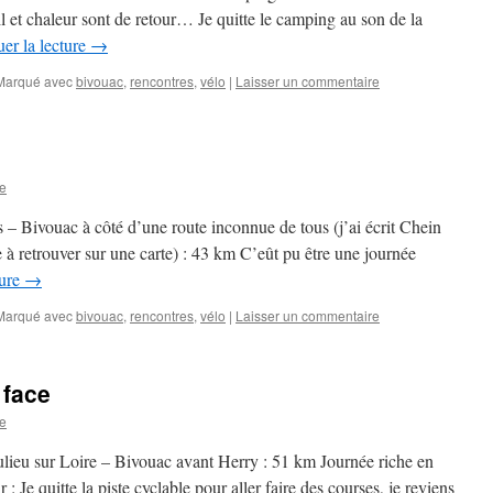
 et chaleur sont de retour… Je quitte le camping au son de la
er la lecture
→
Marqué avec
bivouac
,
rencontres
,
vélo
|
Laisser un commentaire
e
 Bivouac à côté d’une route inconnue de tous (j’ai écrit Chein
 à retrouver sur une carte) : 43 km C’eût pu être une journée
ture
→
Marqué avec
bivouac
,
rencontres
,
vélo
|
Laisser un commentaire
 face
e
ieu sur Loire – Bivouac avant Herry : 51 km Journée riche en
: Je quitte la piste cyclable pour aller faire des courses, je reviens