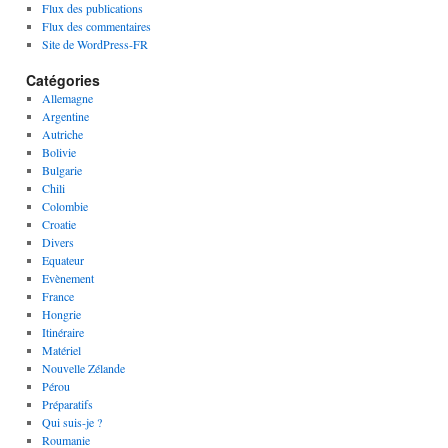
Flux des publications
Flux des commentaires
Site de WordPress-FR
Catégories
Allemagne
Argentine
Autriche
Bolivie
Bulgarie
Chili
Colombie
Croatie
Divers
Equateur
Evènement
France
Hongrie
Itinéraire
Matériel
Nouvelle Zélande
Pérou
Préparatifs
Qui suis-je ?
Roumanie