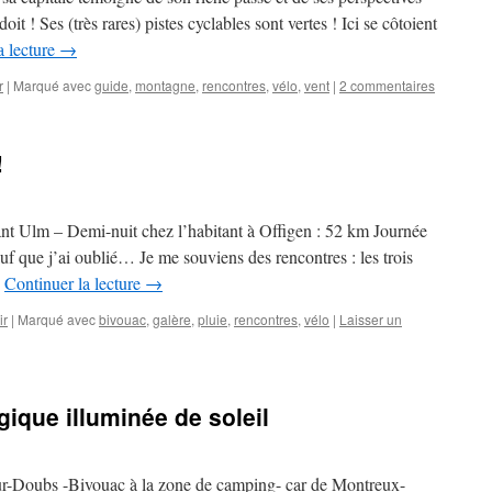
it ! Ses (très rares) pistes cyclables sont vertes ! Ici se côtoient
a lecture
→
r
|
Marqué avec
guide
,
montagne
,
rencontres
,
vélo
,
vent
|
2 commentaires
!
t Ulm – Demi-nuit chez l’habitant à Offigen : 52 km Journée
uf que j’ai oublié… Je me souviens des rencontres : les trois
…
Continuer la lecture
→
ir
|
Marqué avec
bivouac
,
galère
,
pluie
,
rencontres
,
vélo
|
Laisser un
ique illuminée de soleil
ur-Doubs -Bivouac à la zone de camping- car de Montreux-