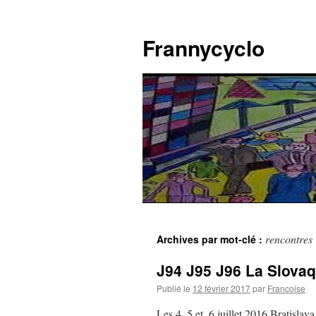
Aller
au
Frannycyclo
contenu
rencontres
Archives par mot-clé :
J94 J95 J96 La Slova
Publié le
12 février 2017
par
Francoise
Les 4, 5 et. 6 juillet 2016 Bratislav