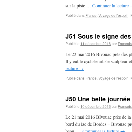
sur la piste …
Continuer la lecture
Publié dans
France
,
Voyage de l'espoir
|
J51 Sous le signe des
Publié le
11 décembre 2016
par
Francois
Le 22 mai 2016 Bivouac près des pl
Il y eut le cycliste artiste sculpteu
lecture
→
Publié dans
France
,
Voyage de l'espoir
|
J50 Une belle journée
Publié le
10 décembre 2016
par
Francois
Le 21 mai 2016 BIvouac près de la p
bord du lac de Bordes – Bivouac près
beau, …
Continuer la lecture
→