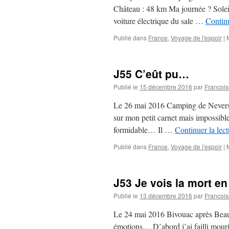
Château : 48 km Ma journée ? Soleil
voiture électrique du sale …
Continu
Publié dans
France
,
Voyage de l'espoir
|
J55 C’eût pu…
Publié le
15 décembre 2016
par
Francois
Le 26 mai 2016 Camping de Nevers –
sur mon petit carnet mais impossible
formidable… Il …
Continuer la lec
Publié dans
France
,
Voyage de l'espoir
|
J53 Je vois la mort en
Publié le
13 décembre 2016
par
Francois
Le 24 mai 2016 Bivouac après Beaul
émotions… D’abord j’ai failli mourir 