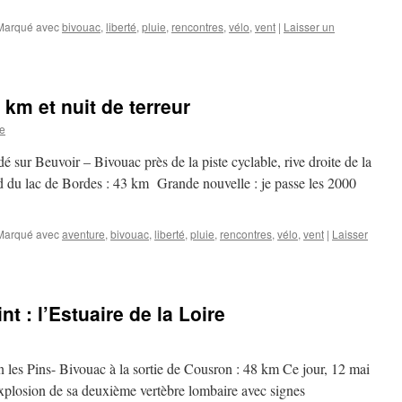
Marqué avec
bivouac
,
liberté
,
pluie
,
rencontres
,
vélo
,
vent
|
Laisser un
km et nuit de terreur
e
sur Beuvoir – Bivouac près de la piste cyclable, rive droite de la
d du lac de Bordes : 43 km Grande nouvelle : je passe les 2000
Marqué avec
aventure
,
bivouac
,
liberté
,
pluie
,
rencontres
,
vélo
,
vent
|
Laisser
nt : l’Estuaire de la Loire
les Pins- Bivouac à la sortie de Cousron : 48 km Ce jour, 12 mai
xplosion de sa deuxième vertèbre lombaire avec signes