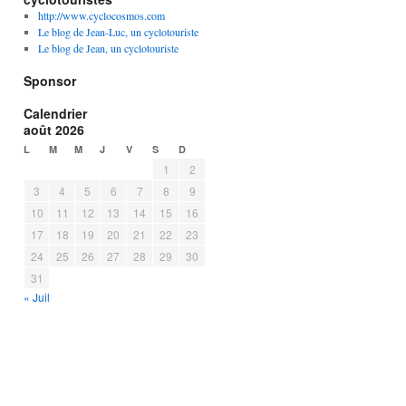
http://www.cyclocosmos.com
Le blog de Jean-Luc, un cyclotouriste
Le blog de Jean, un cyclotouriste
Sponsor
Calendrier
août 2026
L
M
M
J
V
S
D
1
2
3
4
5
6
7
8
9
10
11
12
13
14
15
16
17
18
19
20
21
22
23
24
25
26
27
28
29
30
31
« Juil