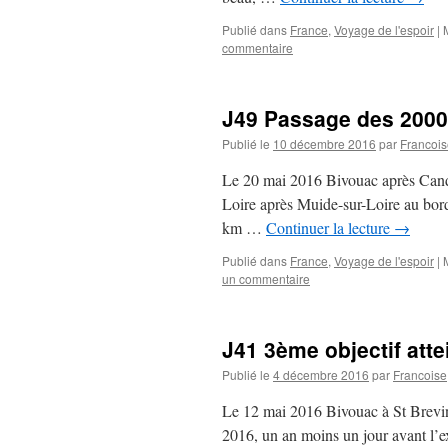
Publié dans
France
,
Voyage de l'espoir
|
commentaire
J49 Passage des 2000 
Publié le
10 décembre 2016
par
Francois
Le 20 mai 2016 Bivouac après Candé 
Loire après Muide-sur-Loire au bor
km …
Continuer la lecture
→
Publié dans
France
,
Voyage de l'espoir
|
un commentaire
J41 3ème objectif attei
Publié le
4 décembre 2016
par
Francoise
Le 12 mai 2016 Bivouac à St Brevin 
2016, un an moins un jour avant l’e