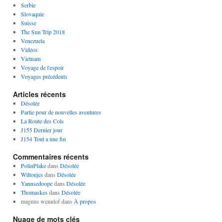
Serbie
Slovaquie
Suisse
The Sun Trip 2018
Venezuela
Vidéos
Vietnam
Voyage de l'espoir
Voyages précédents
Articles récents
Désolée
Partie pour de nouvelles aventures
La Route des Cols
J155 Dernier jour
J154 Tout a une fin
Commentaires récents
PolinPlake
dans
Désolée
Wiltonjes
dans
Désolée
Yannsedoope
dans
Désolée
Thomaskes
dans
Désolée
magnus wennlof
dans
À propos
Nuage de mots clés