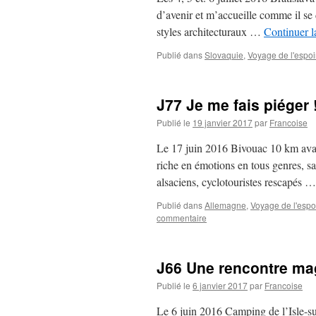
d’avenir et m’accueille comme il se do
styles architecturaux …
Continuer l
Publié dans
Slovaquie
,
Voyage de l'espoi
J77 Je me fais piéger 
Publié le
19 janvier 2017
par
Francoise
Le 17 juin 2016 Bivouac 10 km avan
riche en émotions en tous genres, sa
alsaciens, cyclotouristes rescapés 
Publié dans
Allemagne
,
Voyage de l'espo
commentaire
J66 Une rencontre mag
Publié le
6 janvier 2017
par
Francoise
Le 6 juin 2016 Camping de l’Isle-s