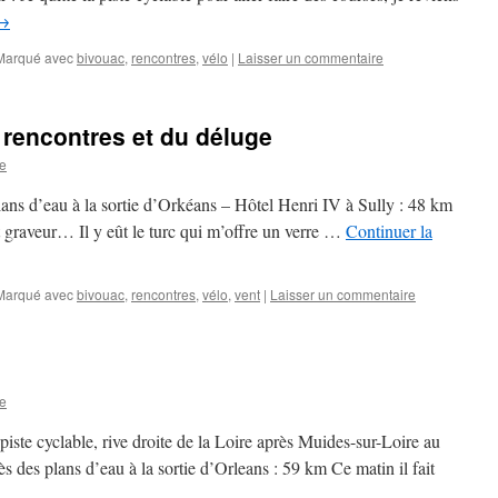
→
Marqué avec
bivouac
,
rencontres
,
vélo
|
Laisser un commentaire
 rencontres et du déluge
e
ans d’eau à la sortie d’Orkéans – Hôtel Henri IV à Sully : 48 km
r et graveur… Il y eût le turc qui m’offre un verre …
Continuer la
Marqué avec
bivouac
,
rencontres
,
vélo
,
vent
|
Laisser un commentaire
e
iste cyclable, rive droite de la Loire après Muides-sur-Loire au
 des plans d’eau à la sortie d’Orleans : 59 km Ce matin il fait