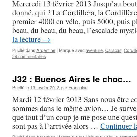
Mercredi 13 février 2013 Jusqu’au bout 
donné, qui ? La Cordillera, la Cordill
premier 4000 en vélo, puis 5000, puis p
beau, du beau, du beau, l’escalade mys
la lecture
→
Publié dans
Argentine
|
Marqué avec
aventure
,
Caracas
,
Cordil
24 commentaires
J32 : Buenos Aires le choc…
Publié le
13 février 2013
par
Francoise
Mardi 12 février 2013 Sans nous être c
sommes dans le même avion… Je surveil
que tout d’un coup je me pose une questi
sont pas à l’arrivée alors …
Continuer l
Publié dans
Argentine
|
Marqué avec
Ushuaïa
,
vélo
|
3 comment