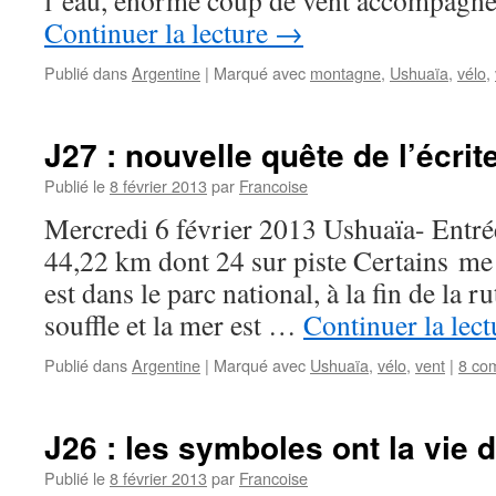
l’eau, énorme coup de vent accompagn
Continuer la lecture
→
Publié dans
Argentine
|
Marqué avec
montagne
,
Ushuaïa
,
vélo
,
J27 : nouvelle quête de l’écri
Publié le
8 février 2013
par
Francoise
Mercredi 6 février 2013 Ushuaïa- Entré
44,22 km dont 24 sur piste Certains me 
est dans le parc national, à la fin de la 
souffle et la mer est …
Continuer la lec
Publié dans
Argentine
|
Marqué avec
Ushuaïa
,
vélo
,
vent
|
8 co
J26 : les symboles ont la vie
Publié le
8 février 2013
par
Francoise