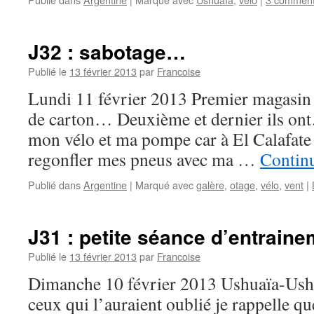
J32 : sabotage…
Publié le
13 février 2013
par
Francoise
Lundi 11 février 2013 Premier magasin d
de carton… Deuxième et dernier ils ont
mon vélo et ma pompe car à El Calafate j
regonfler mes pneus avec ma …
Continu
Publié dans
Argentine
|
Marqué avec
galère
,
otage
,
vélo
,
vent
|
J31 : petite séance d’entrain
Publié le
13 février 2013
par
Francoise
Dimanche 10 février 2013 Ushuaïa-Ush
ceux qui l’auraient oublié je rappelle qu