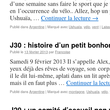
d’une semaine sans faire le sport que je 
en l’occurrence du vélo.. Allez, hop un 
Ushuaïa, …
Continuer la lecture
→
Publié dans
Argentine
|
Marqué avec
Ushuaïa
,
vélo
,
vent
|
Lais
J30 : histoire d’un petit bon
Publié le
13 février 2013
par
Francoise
Samedi 9 février 2013 Il s’appelle Alex, 
yeux déjà des rêves de voyage, son co
il le dit lui-même, aplati dans un lit ap
mais il en faut plus …
Continuer la lect
Publié dans
Argentine
|
Marqué avec
montagne
,
Ushuaïa
,
vélo
,
J29 : un comité d’accueil non