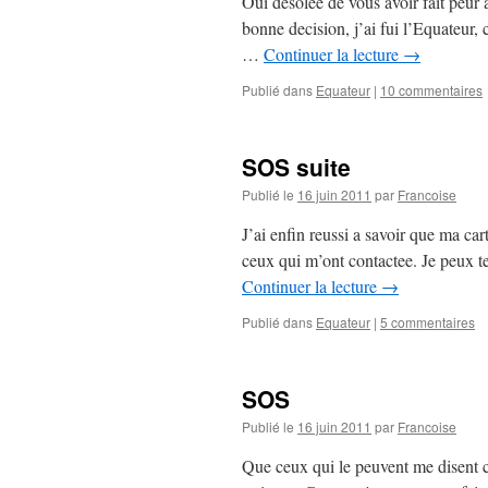
Oui desolee de vous avoir fait peur a 
bonne decision, j’ai fui l’Equateur
…
Continuer la lecture
→
Publié dans
Equateur
|
10 commentaires
SOS suite
Publié le
16 juin 2011
par
Francoise
J’ai enfin reussi a savoir que ma cart
ceux qui m’ont contactee. Je peux te
Continuer la lecture
→
Publié dans
Equateur
|
5 commentaires
SOS
Publié le
16 juin 2011
par
Francoise
Que ceux qui le peuvent me disent c