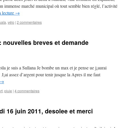
 a un immense marché municipal où tout semble bien réglé, l’activité
a lecture
→
uaïa
,
vélo
|
2 commentaires
 : nouvelles breves et demande
ila je suis a Sullana Je bombe un max et je pense ue j¡aurai
 J¡ai assez d’argent pour tenir jusque la Apres il me faut
→
rt
,
pluie
|
4 commentaires
di 16 juin 2011, desolee et merci