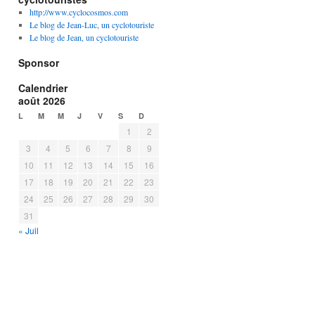
http://www.cyclocosmos.com
Le blog de Jean-Luc, un cyclotouriste
Le blog de Jean, un cyclotouriste
Sponsor
Calendrier
août 2026
L
M
M
J
V
S
D
1
2
3
4
5
6
7
8
9
10
11
12
13
14
15
16
17
18
19
20
21
22
23
24
25
26
27
28
29
30
31
« Juil