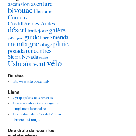
aventure
ascension
bivouac
blessure
Caracas
Cordillère des Andes
désert
galère
frailejone
guide
merida
liberté
galère pluie
montagne
pluie
otage
rencontres
posada
Sierra Nevada
solaire
vélo
vent
Ushuaïa
Du rêve...
http://www.lespoetes.net/
Liens
Cyrilpop dans tous ses etats
Une association à encourager ou
simplement à connaître
Une histoire de drôles de bêtes au
derrière tout rouge…
Une drôle de race : les
cyclotouristes