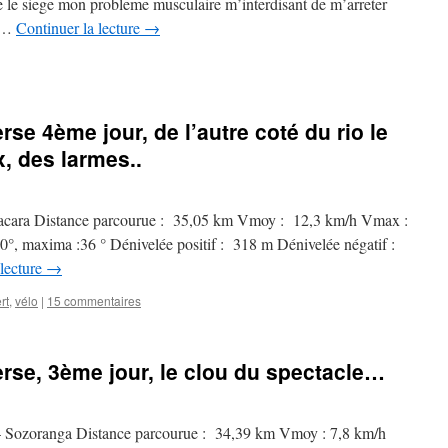
re le siege mon probleme musculaire m’interdisant de m’arreter
t …
Continuer la lecture
→
rse 4ème jour, de l’autre coté du rio le
, des larmes..
acara Distance parcourue : 35,05 km Vmoy : 12,3 km/h Vmax :
0°, maxima :36 ° Dénivelée positif : 318 m Dénivelée négatif :
 lecture
→
rt
,
vélo
|
15 commentaires
erse, 3ème jour, le clou du spectacle…
 Sozoranga Distance parcourue : 34,39 km Vmoy : 7,8 km/h