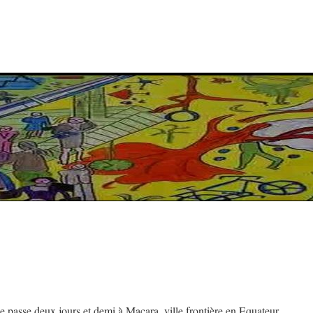
e passe deux jours et demi à Macara, ville frontière en Equateur,