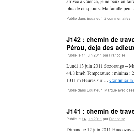
arrivee a Cuenca, je ne peux en fai
plus de cinq jours: Ma famille peu
Publié dans
Equateur
|
2 commentaires
J142 : chemin de trave
Pérou, deja des adieux
Publié le
14 juin 2011
par
Francoise
Lundi 13 juin 2011 Sozoranga – M
44,8 km/h Température : minima : 2
1311 m Heures sur …
Continuer la
Publié dans
Equateur
|
Marqué avec
dése
J141 : chemin de trav
Publié le
14 juin 2011
par
Francoise
Dimanche 12 juin 2011 Huacozas –