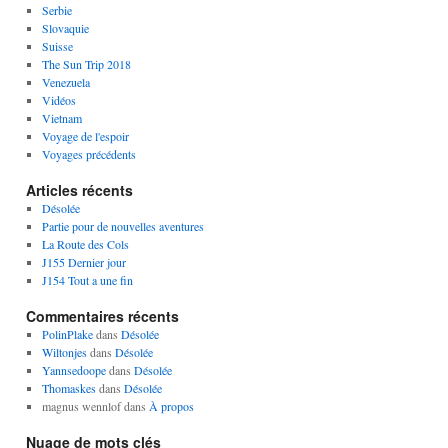
Serbie
Slovaquie
Suisse
The Sun Trip 2018
Venezuela
Vidéos
Vietnam
Voyage de l'espoir
Voyages précédents
Articles récents
Désolée
Partie pour de nouvelles aventures
La Route des Cols
J155 Dernier jour
J154 Tout a une fin
Commentaires récents
PolinPlake
dans
Désolée
Wiltonjes
dans
Désolée
Yannsedoope
dans
Désolée
Thomaskes
dans
Désolée
magnus wennlof
dans
À propos
Nuage de mots clés