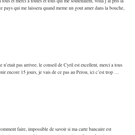
tous et merci a toutes et tous qui me soutenaient, voila j’ai pris la
, ce pays qui me laissera quand meme un gout amer dans la bouche,
e n’etait pas arrivee, le conseil de Cyril est excellent, merci a tous
nir encore 15 jours, je vais de ce pas au Perou, ici c’est trop …
omment faire, impossible de savoir si ma carte bancaire est