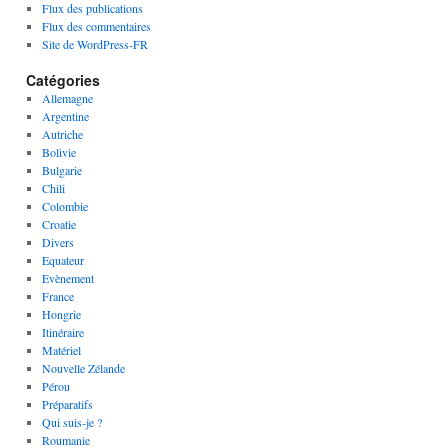
Flux des publications
Flux des commentaires
Site de WordPress-FR
Catégories
Allemagne
Argentine
Autriche
Bolivie
Bulgarie
Chili
Colombie
Croatie
Divers
Equateur
Evènement
France
Hongrie
Itinéraire
Matériel
Nouvelle Zélande
Pérou
Préparatifs
Qui suis-je ?
Roumanie