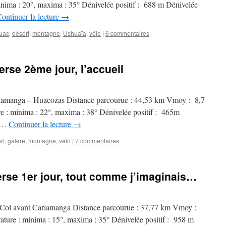
ima : 20°, maxima : 35° Dénivelée positif : 688 m Dénivelée
ontinuer la lecture
→
uac
,
désert
,
montagne
,
Ushuaïa
,
vélo
|
6 commentaires
erse 2ème jour, l’accueil
riamanga – Huacozas Distance parcourue : 44,53 km Vmoy : 8,7
 : minima : 22°, maxima : 38° Dénivelée positif : 465m
s …
Continuer la lecture
→
rt
,
galère
,
montagne
,
vélo
|
7 commentaires
erse 1er jour, tout comme j’imaginais…
 Col avant Cariamanga Distance parcourue : 37,77 km Vmoy :
ure : minima : 15°, maxima : 35° Dénivelée positif : 958 m