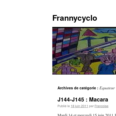
Aller
au
Frannycyclo
contenu
Equateur
Archives de catégorie :
J144-J145 : Macara
Publié le
18 juin 2011
par
Francoise
Mardi 14 et mercredi 15 juin 2011 J