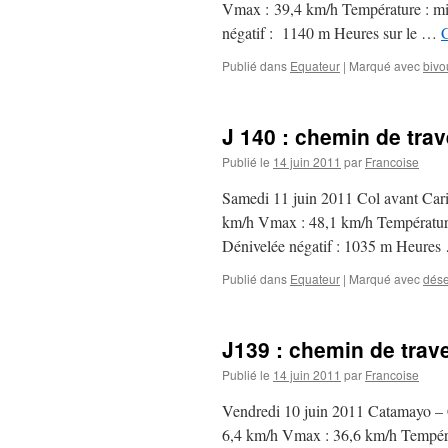
Vmax : 39,4 km/h Température : min
négatif : 1140 m Heures sur le …
C
Publié dans
Equateur
|
Marqué avec
bivo
J 140 : chemin de trav
Publié le
14 juin 2011
par
Francoise
Samedi 11 juin 2011 Col avant Ca
km/h Vmax : 48,1 km/h Température
Dénivelée négatif : 1035 m Heure
Publié dans
Equateur
|
Marqué avec
dése
J139 : chemin de trav
Publié le
14 juin 2011
par
Francoise
Vendredi 10 juin 2011 Catamayo –
6,4 km/h Vmax : 36,6 km/h Températ