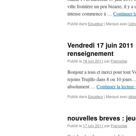
ville frontière un peu bizarre, il y
intense commence à …
Continuer l
Publié dans
Equateur
|
Marqué avec
Ush
Vendredi 17 juin 2011
renseignement
Publié le
18 juin 2011
par
Francoise
Bonjour a tous et merci pour tout Vo
rejoins Trujillo dans 8 ou 10 jours…
absolument …
Continuer la lecture
Publié dans
Equateur
|
Marqué avec
dése
nouvelles breves : jeu
Publié le
17 juin 2011
par
Francoise