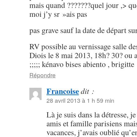
mais quand ???????quel jour ,> qu
moi j’y sr »ais pas
pas grave sauf la date de départ sur
RV possible au vernissage salle d
Diois le 8 mai 2013, 18h? 30? ou au
;;;;; kénavo bises abiento , brigitte
Répondre
Francoise
dit :
28 avril 2013 à 1 h 59 min
Là je suis dans la détresse, j
amis et famille parisiens mais
vacances, j’avais oublié qu’