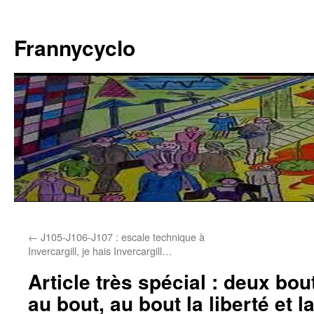
Aller
au
Frannycyclo
contenu
←
J105-J106-J107 : escale technique à
Invercargill, je hais Invercargill…
Article très spécial : deux bo
au bout, au bout la liberté et