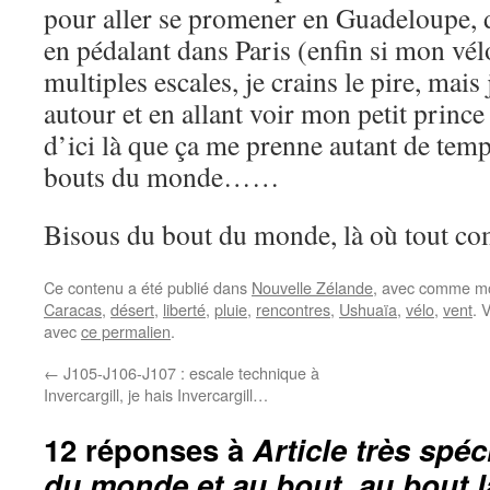
pour aller se promener en Guadeloupe, d
en pédalant dans Paris (enfin si mon vélo
multiples escales, je crains le pire, mais 
autour et en allant voir mon petit prince 
d’ici là que ça me prenne autant de temp
bouts du monde……
Bisous du bout du monde, là où tout
Ce contenu a été publié dans
Nouvelle Zélande
, avec comme mo
Caracas
,
désert
,
liberté
,
pluie
,
rencontres
,
Ushuaïa
,
vélo
,
vent
. 
avec
ce permalien
.
←
J105-J106-J107 : escale technique à
Invercargill, je hais Invercargill…
12 réponses à
Article très spéc
du monde et au bout, au bout la 