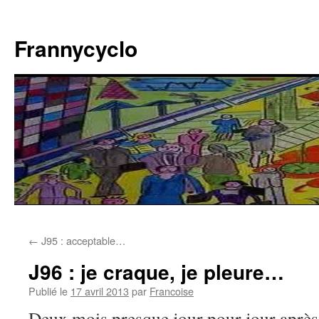
Aller
au
Frannycyclo
contenu
←
J95 : acceptable…
J96 : je craque, je pleure…
Publié le
17 avril 2013
par
Francoise
Deux mois presque jour pour jour après 