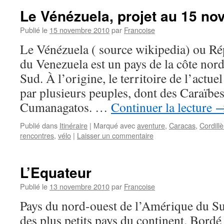
Le Vénézuela, projet au 15 n
Publié le
15 novembre 2010
par
Francoise
Le Vénézuela ( source wikipedia) ou Ré
du Venezuela est un pays de la côte nor
Sud. À l’origine, le territoire de l’actue
par plusieurs peuples, dont des Caraïbe
Cumanagatos. …
Continuer la lecture
Publié dans
Itinéraire
|
Marqué avec
aventure
,
Caracas
,
Cordill
rencontres
,
vélo
|
Laisser un commentaire
L’Equateur
Publié le
13 novembre 2010
par
Francoise
Pays du nord-ouest de l’Amérique du Su
des plus petits pays du continent. Bordé à