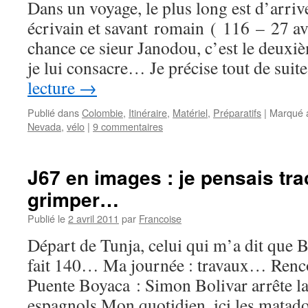
Dans un voyage, le plus long est d’arriv
écrivain et savant romain ( 116 – 27 av. 
chance ce sieur Janodou, c’est le deuxiè
je lui consacre… Je précise tout de sui
lecture
→
Publié dans
Colombie
,
Itinéraire
,
Matériel
,
Préparatifs
|
Marqué 
Nevada
,
vélo
|
9 commentaires
J67 en images : je pensais trac
grimper…
Publié le
2 avril 2011
par
Francoise
Départ de Tunja, celui qui m’a dit que 
fait 140… Ma journée : travaux… Renc
Puente Boyaca : Simon Bolivar arrête l
espagnols Mon quotidien, ici les matad