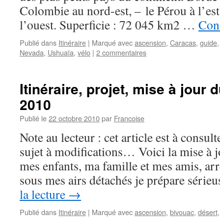
Colombie au nord-est, – le Pérou à l’est
l’ouest. Superficie : 72 045 km2 …
Cont
Publié dans
Itinéraire
|
Marqué avec
ascension
,
Caracas
,
guide
Nevada
,
Ushuaïa
,
vélo
|
2 commentaires
Itinéraire, projet, mise à jour 
2010
Publié le
22 octobre 2010
par
Francoise
Note au lecteur : cet article est à consul
sujet à modifications… Voici la mise à j
mes enfants, ma famille et mes amis, arr
sous mes airs détachés je prépare séri
la lecture
→
Publié dans
Itinéraire
|
Marqué avec
ascension
,
bivouac
,
désert