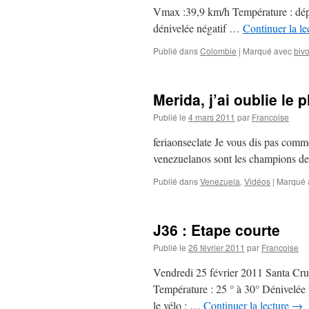
Vmax :39,9 km/h Température : dépar
dénivelée négatif …
Continuer la le
Publié dans
Colombie
|
Marqué avec
biv
Merida, j’ai oublie le 
Publié le
4 mars 2011
par
Francoise
feriaonseclate Je vous dis pas comme
venezuelanos sont les champions de
Publié dans
Venezuela
,
Vidéos
|
Marqué 
J36 : Etape courte
Publié le
26 février 2011
par
Francoise
Vendredi 25 février 2011 Santa Cr
Température : 25 ° à 30° Dénivelée 
le vélo : …
Continuer la lecture
→