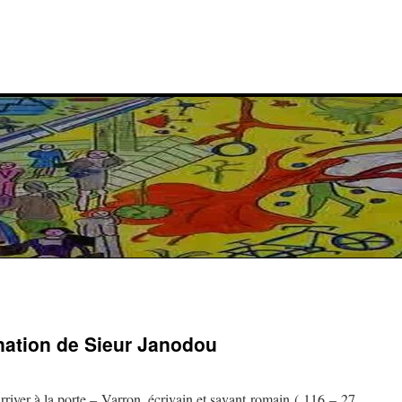
ination de Sieur Janodou
rriver à la porte – Varron, écrivain et savant romain ( 116 – 27