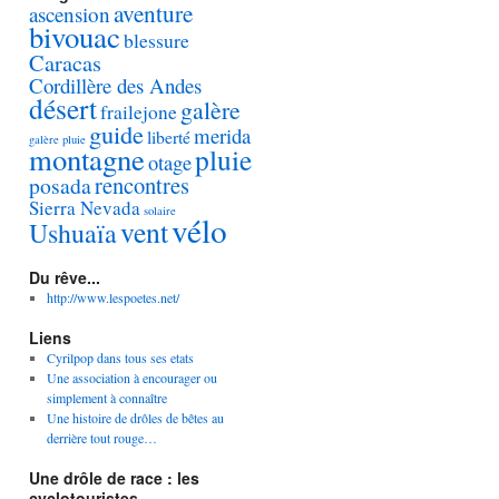
aventure
ascension
bivouac
blessure
Caracas
Cordillère des Andes
désert
galère
frailejone
guide
merida
liberté
galère pluie
montagne
pluie
otage
rencontres
posada
Sierra Nevada
solaire
vélo
vent
Ushuaïa
Du rêve...
http://www.lespoetes.net/
Liens
Cyrilpop dans tous ses etats
Une association à encourager ou
simplement à connaître
Une histoire de drôles de bêtes au
derrière tout rouge…
Une drôle de race : les
cyclotouristes