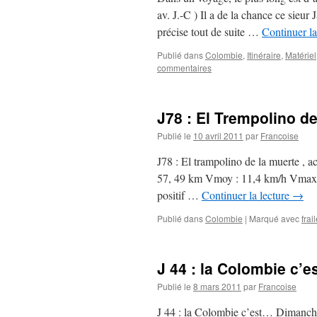
av. J.-C ) Il a de la chance ce sieur
précise tout de suite …
Continuer la
Publié dans
Colombie
,
Itinéraire
,
Matériel
commentaires
J78 : El Trempolino de
Publié le
10 avril 2011
par
Francoise
J78 : El trampolino de la muerte ,
57, 49 km Vmoy : 11,4 km/h Vmax :
positif …
Continuer la lecture
→
Publié dans
Colombie
|
Marqué avec
frai
J 44 : la Colombie c’
Publié le
8 mars 2011
par
Francoise
J 44 : la Colombie c’est… Dimanc