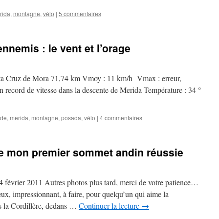
rida
,
montagne
,
vélo
|
5 commentaires
nemis : le vent et l’orage
nta Cruz de Mora 71,74 km Vmoy : 11 km/h Vmax : erreur,
n record de vitesse dans la descente de Merida Température : 34 °
ide
,
merida
,
montagne
,
posada
,
vélo
|
4 commentaires
de mon premier sommet andin réussie
 février 2011 Autres photos plus tard, merci de votre patience…
ux, impressionnant, à faire, pour quelqu’un qui aime la
ns la Cordillère, dedans …
Continuer la lecture
→