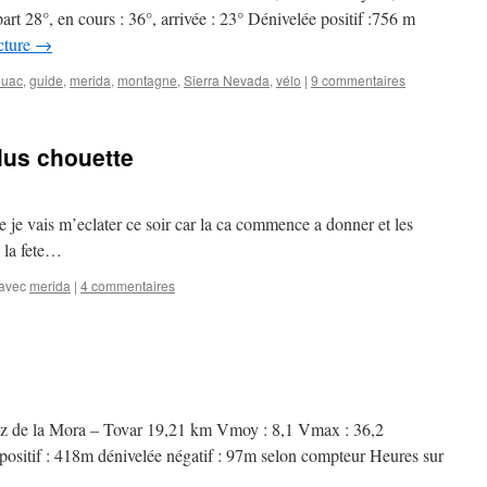
t 28°, en cours : 36°, arrivée : 23° Dénivelée positif :756 m
cture
→
ouac
,
guide
,
merida
,
montagne
,
Sierra Nevada
,
vélo
|
9 commentaires
plus chouette
 je vais m’eclater ce soir car la ca commence a donner et les
 la fete…
avec
merida
|
4 commentaires
uz de la Mora – Tovar 19,21 km Vmoy : 8,1 Vmax : 36,2
positif : 418m dénivelée négatif : 97m selon compteur Heures sur