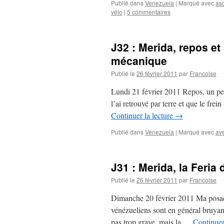
Publié dans
Venezuela
|
Marqué avec
as
vélo
|
5 commentaires
J32 : Merida, repos et
mécanique
Publié le
26 février 2011
par
Francoise
Lundi 21 février 2011 Repos, un peu
l’ai retrouvé par terre et que le fre
Continuer la lecture
→
Publié dans
Venezuela
|
Marqué avec
av
J31 : Merida, la Feria 
Publié le
26 février 2011
par
Francoise
Dimanche 20 février 2011 Ma posada 
vénézueliens sont en général bruyants,
pas trop grave, mais la …
Continuer