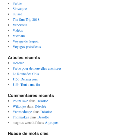
Serbie
Slovaquie
Suisse
The Sun Trip 2018
Venezuela
Vidéos
Vietnam
Voyage de l'espoir
Voyages précédents
Articles récents
Désolée
Partie pour de nouvelles aventures
La Route des Cols
J155 Dernier jour
J154 Tout a une fin
Commentaires récents
PolinPlake
dans
Désolée
Wiltonjes
dans
Désolée
Yannsedoope
dans
Désolée
Thomaskes
dans
Désolée
magnus wennlof
dans
À propos
Nuage de mots clés