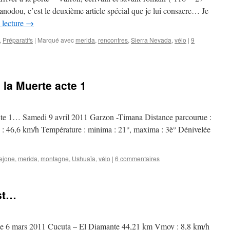
 Janodou, c’est le deuxième article spécial que je lui consacre… Je
 lecture
→
,
Préparatifs
|
Marqué avec
merida
,
rencontres
,
Sierra Nevada
,
vélo
|
9
 la Muerte acte 1
 acte 1… Samedi 9 avril 2011 Garzon -Timana Distance parcourue :
 46,6 km/h Température : minima : 21°, maxima : 3è° Dénivelée
lejone
,
merida
,
montagne
,
Ushuaïa
,
vélo
|
6 commentaires
est…
he 6 mars 2011 Cucuta – El Diamante 44,21 km Vmoy : 8,8 km/h