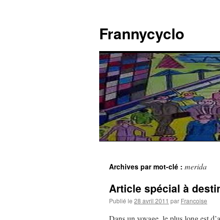
Aller
au
Frannycyclo
contenu
merida
Archives par mot-clé :
Article spécial à dest
Publié le
28 avril 2011
par
Francoise
Dans un voyage, le plus long est d’a