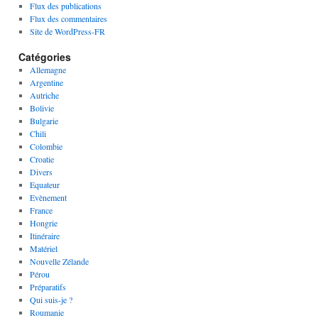
Flux des publications
Flux des commentaires
Site de WordPress-FR
Catégories
Allemagne
Argentine
Autriche
Bolivie
Bulgarie
Chili
Colombie
Croatie
Divers
Equateur
Evènement
France
Hongrie
Itinéraire
Matériel
Nouvelle Zélande
Pérou
Préparatifs
Qui suis-je ?
Roumanie