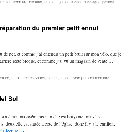
cension
,
aventure
,
bivouac
,
frailejone
,
guide
,
merida
,
montagne
,
posada
,
 réparation du premier petit ennui
 de net, et comme j’ai entendu un petit bruit sur mon vélo, que je
in arrière reste bloqué, et comme j’ai vu un magasin de vente …
enture
,
Cordillère des Andes
,
merida
,
posada
,
vélo
|
Un commentaire
del Sol
a deux inconvénients : un elle est bruyante, mais les
 deux elle est située à coté de l’église, donc il y a le carillon,
 la lecture
→