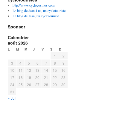
http://www.cyclocosmos.com
Le blog de Jean-Luc, un cyclotouriste
Le blog de Jean, un cyclotouriste
Sponsor
Calendrier
août 2026
L
M
M
J
V
S
D
1
2
3
4
5
6
7
8
9
10
11
12
13
14
15
16
17
18
19
20
21
22
23
24
25
26
27
28
29
30
31
« Juil