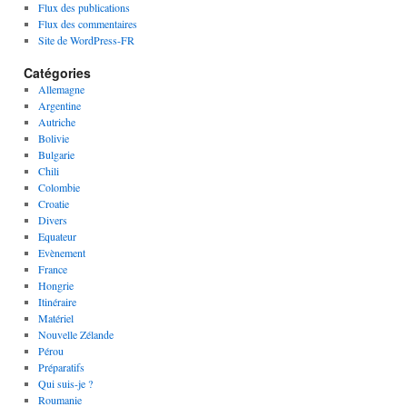
Flux des publications
Flux des commentaires
Site de WordPress-FR
Catégories
Allemagne
Argentine
Autriche
Bolivie
Bulgarie
Chili
Colombie
Croatie
Divers
Equateur
Evènement
France
Hongrie
Itinéraire
Matériel
Nouvelle Zélande
Pérou
Préparatifs
Qui suis-je ?
Roumanie