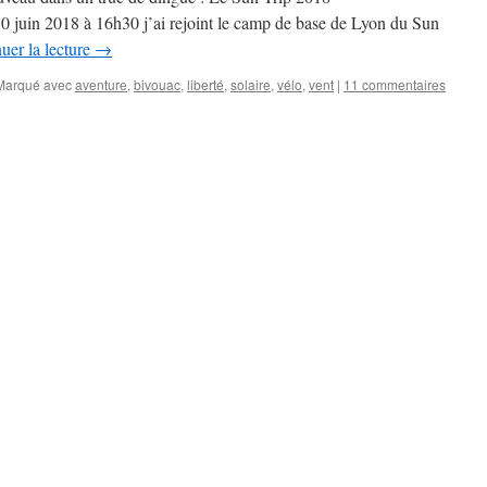
0 juin 2018 à 16h30 j’ai rejoint le camp de base de Lyon du Sun
uer la lecture
→
Marqué avec
aventure
,
bivouac
,
liberté
,
solaire
,
vélo
,
vent
|
11 commentaires