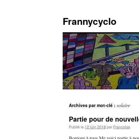
Aller
au
Frannycyclo
contenu
solaire
Archives par mot-clé :
Partie pour de nouvel
Publié le
12 juin 2018
par
Francoise
Bonjour à tous Me voici partie à n