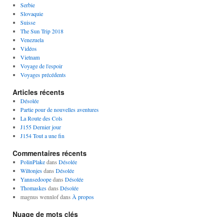
Serbie
Slovaquie
Suisse
The Sun Trip 2018
Venezuela
Vidéos
Vietnam
Voyage de l'espoir
Voyages précédents
Articles récents
Désolée
Partie pour de nouvelles aventures
La Route des Cols
J155 Dernier jour
J154 Tout a une fin
Commentaires récents
PolinPlake
dans
Désolée
Wiltonjes
dans
Désolée
Yannsedoope
dans
Désolée
Thomaskes
dans
Désolée
magnus wennlof
dans
À propos
Nuage de mots clés