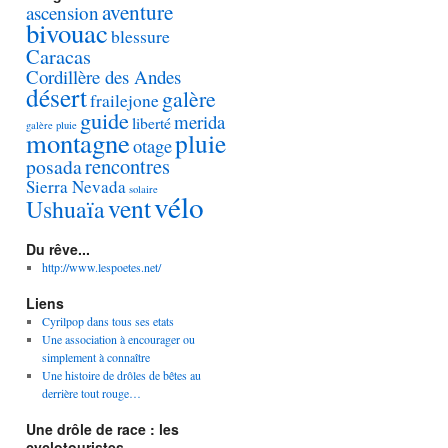
aventure
ascension
bivouac
blessure
Caracas
Cordillère des Andes
désert
galère
frailejone
guide
merida
liberté
galère pluie
montagne
pluie
otage
rencontres
posada
Sierra Nevada
solaire
vélo
vent
Ushuaïa
Du rêve...
http://www.lespoetes.net/
Liens
Cyrilpop dans tous ses etats
Une association à encourager ou
simplement à connaître
Une histoire de drôles de bêtes au
derrière tout rouge…
Une drôle de race : les
cyclotouristes