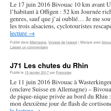
Le 17 juin 2016 Bivouac 10 km avant U
l’habitant à Offigen : 52 km Journée ri
genres, sauf que j’ai oublié… Je me sou
les trois alsaciens, cyclotouristes resc
lecture
→
Publié dans
Allemagne
,
Voyage de l'espoir
|
Marqué avec
bivou
Laisser un commentaire
J71 Les chutes du Rhin
Publié le
15 janvier 2017
par
Francoise
Le 11 juin 2016 Bivouac à Wasterkinge
(enclave Suisse en Allemagne) – Bivoua
de pique-nique privée au bord du Rhin :
mon deuxième jour de flash de cortison
la lecture
→