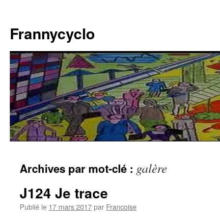
Aller
au
Frannycyclo
contenu
galère
Archives par mot-clé :
J124 Je trace
Publié le
17 mars 2017
par
Francoise