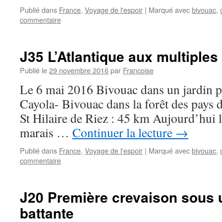
Publié dans
France
,
Voyage de l'espoir
|
Marqué avec
bivouac
,
commentaire
J35 L’Atlantique aux multiples
Publié le
29 novembre 2016
par
Francoise
Le 6 mai 2016 Bivouac dans un jardin pr
Cayola- Bivouac dans la forêt des pays d
St Hilaire de Riez : 45 km Aujourd’hui le
marais …
Continuer la lecture
→
Publié dans
France
,
Voyage de l'espoir
|
Marqué avec
bivouac
,
commentaire
J20 Première crevaison sous 
battante