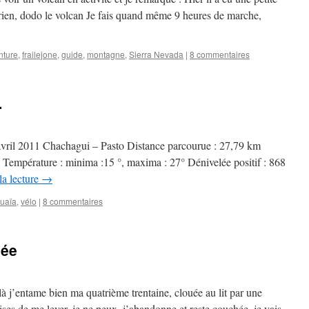
rien, dodo le volcan Je fais quand même 9 heures de marche,
nture
,
frailejone
,
guide
,
montagne
,
Sierra Nevada
|
8 commentaires
…
vril 2011 Chachagui – Pasto Distance parcourue : 27,79 km
empérature : minima :15 °, maxima : 27° Dénivelée positif : 868
la lecture
→
uaïa
,
vélo
|
8 commentaires
sée
ilà j’entame bien ma quatrième trentaine, clouée au lit par une
rises de me lever, je ne peux, j’abandonne et reste couchée, je vais