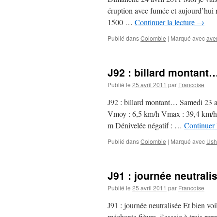
éruption avec fumée et aujourd’hui 
1500 …
Continuer la lecture
→
Publié dans
Colombie
|
Marqué avec
ave
J92 : billard montant
Publié le
25 avril 2011
par
Francoise
J92 : billard montant… Samedi 23 a
Vmoy : 6,5 km/h Vmax : 39,4 km/h T
m Dénivelée négatif : …
Continuer 
Publié dans
Colombie
|
Marqué avec
Ush
J91 : journée neutrali
Publié le
25 avril 2011
par
Francoise
J91 : journée neutralisée Et bien vo
méchante fièvre, j’essaie à trois rep