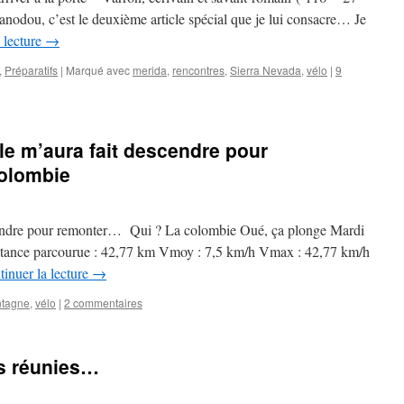
 Janodou, c’est le deuxième article spécial que je lui consacre… Je
 lecture
→
,
Préparatifs
|
Marqué avec
merida
,
rencontres
,
Sierra Nevada
,
vélo
|
9
le m’aura fait descendre pour
olombie
scendre pour remonter… Qui ? La colombie Oué, ça plonge Mardi
istance parcourue : 42,77 km Vmoy : 7,5 km/h Vmax : 42,77 km/h
inuer la lecture
→
tagne
,
vélo
|
2 commentaires
ns réunies…