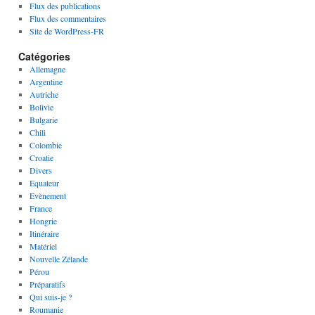
Flux des publications
Flux des commentaires
Site de WordPress-FR
Catégories
Allemagne
Argentine
Autriche
Bolivie
Bulgarie
Chili
Colombie
Croatie
Divers
Equateur
Evènement
France
Hongrie
Itinéraire
Matériel
Nouvelle Zélande
Pérou
Préparatifs
Qui suis-je ?
Roumanie