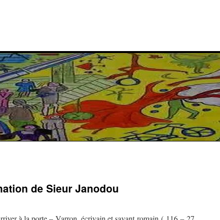
ination de Sieur Janodou
rriver à la porte – Varron, écrivain et savant romain ( 116 – 27