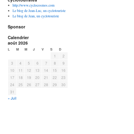
http://www.cyclocosmos.com
Le blog de Jean-Luc, un cyclotouriste
Le blog de Jean, un cyclotouriste
Sponsor
Calendrier
août 2026
L
M
M
J
V
S
D
1
2
3
4
5
6
7
8
9
10
11
12
13
14
15
16
17
18
19
20
21
22
23
24
25
26
27
28
29
30
31
« Juil