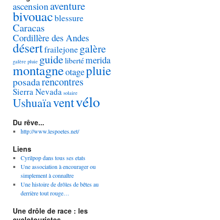
aventure
ascension
bivouac
blessure
Caracas
Cordillère des Andes
désert
galère
frailejone
guide
merida
liberté
galère pluie
montagne
pluie
otage
rencontres
posada
Sierra Nevada
solaire
vélo
vent
Ushuaïa
Du rêve...
http://www.lespoetes.net/
Liens
Cyrilpop dans tous ses etats
Une association à encourager ou
simplement à connaître
Une histoire de drôles de bêtes au
derrière tout rouge…
Une drôle de race : les
cyclotouristes