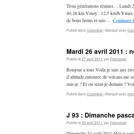
Trois générations réunies… Lundi 25
40,26 km Vmoy : 12,5 km/h Vmax : 57
de bons freins et suis …
Continuer l
Publié dans
Colombie
|
Marqué avec
Car
Mardi 26 avril 2011 : 
Publié le
27 avril 2011
par
Francoise
Bonjour a tous Voila je suis aux env
d’altitude,entouree de volcans,me s
suis-je ? Et ou serai-je demain ? Vo
Publié dans
Colombie
|
Marqué avec
ren
J 93 : Dimanche pasca
Publié le
25 avril 2011
par
Francoise
Dimanche 24 avril 2011 Moi je vais v