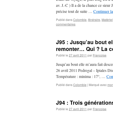
av. J.-C ) Il a de la chance ce sieur
précise tout de suite …
Continuer la
Publié dans
Colombie
,
Itinéraire
,
Matériel
commentaires
J95 : Jusqu’au bout el
remonter… Qui ? La c
Publié le
27 avril 2011
par
Francoise
Jusqu’au bout elle m’aura fait de
26 avril 2011 Pedregal – Ipiales D
Température : minima : 17°, …
Cont
Publié dans
Colombie
|
Marqué avec
mon
J94 : Trois génératio
Publié le
27 avril 2011
par
Francoise