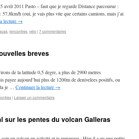
 avril 2011 Pasto – faut que je regarde Distance parcourue :
,8km/h (oui, je vais plus vite que certains camions, mais j’ai
a lecture
→
acas
,
rencontres
,
vélo
|
7 commentaires
nouvelles breves
irons de la latitude 0,5 degre, a plus de 2900 metres
uis payee aujourd’hui plus de 1200m de denivelees positifs, ou
ila je …
Continuer la lecture
→
contres
|
Laisser un commentaire
l sur les pentes du volcan Galleras
oir un volcan en activité et je remarque : Hier il a eu une petite