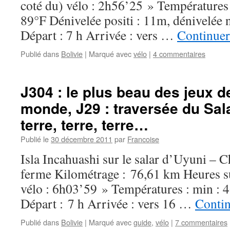
coté du) vélo : 2h56’25 » Températures 
89°F Dénivelée positi : 11m, dénivelée n
Départ : 7 h Arrivée : vers …
Continuer
Publié dans
Bolivie
|
Marqué avec
vélo
|
4 commentaires
J304 : le plus beau des jeux d
monde, J29 : traversée du Sal
terre, terre, terre…
Publié le
30 décembre 2011
par
Francoise
Isla Incahuashi sur le salar d’Uyuni – Ch
ferme Kilométrage : 76,61 km Heures su
vélo : 6h03’59 » Températures : min : 
Départ : 7 h Arrivée : vers 16 …
Contin
Publié dans
Bolivie
|
Marqué avec
guide
,
vélo
|
7 commentaires