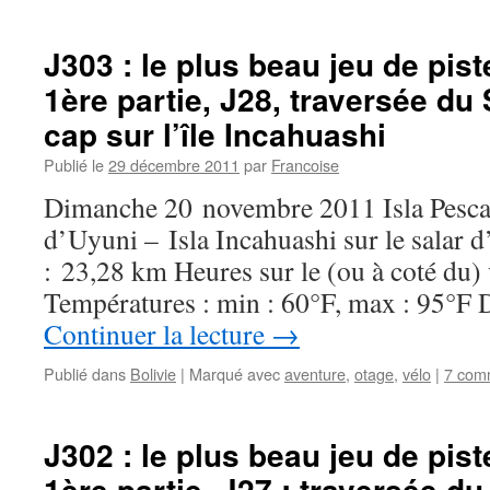
J303 : le plus beau jeu de pi
1ère partie, J28, traversée du 
cap sur l’île Incahuashi
Publié le
29 décembre 2011
par
Francoise
Dimanche 20 novembre 2011 Isla Pescad
d’Uyuni – Isla Incahuashi sur le salar
: 23,28 km Heures sur le (ou à coté du)
Températures : min : 60°F, max : 95°F 
Continuer la lecture
→
Publié dans
Bolivie
|
Marqué avec
aventure
,
otage
,
vélo
|
7 com
J302 : le plus beau jeu de pi
1ère partie, J27 : traversée du