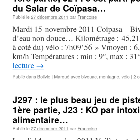
du Salar de Coïpasa…
Publié le
27 décembre 2011
par
Francoise
Mardi 15 novembre 2011 Coïpasa – Bivo
d’eau non douce… Kilométrage : 45,21 
à coté du) vélo : 7h09’56 » Vmoyen : 
km/h Températures : min : 9°, max : 3
lecture
→
Publié dans
Bolivie
|
Marqué avec
bivouac
,
montagne
,
vélo
|
2 
J297 : le plus beau jeu de pi
1ère partie, J23 : KO par intox
alimentaire…
Publié le
27 décembre 2011
par
Francoise