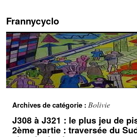
Aller
au
Frannycyclo
contenu
Bolivie
Archives de catégorie :
J308 à J321 : le plus jeu de p
2ème partie : traversée du Sud