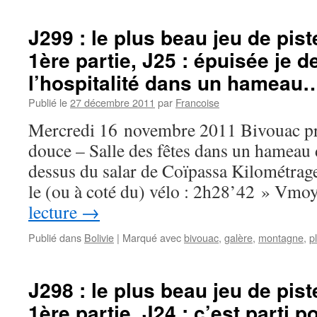
J299 : le plus beau jeu de pis
1ère partie, J25 : épuisée je
l’hospitalité dans un hameau
Publié le
27 décembre 2011
par
Francoise
Mercredi 16 novembre 2011 Bivouac prè
douce – Salle des fêtes dans un hameau
dessus du salar de Coïpassa Kilométrag
le (ou à coté du) vélo : 2h28’42 » Vm
lecture
→
Publié dans
Bolivie
|
Marqué avec
bivouac
,
galère
,
montagne
,
p
J298 : le plus beau jeu de pis
1ère partie, J24 : c’est parti p