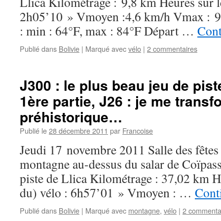
Llica Kilométrage : 9,8 km Heures sur le
2h05’10 » Vmoyen :4,6 km/h Vmax : 9
: min : 64°F, max : 84°F Départ …
Cont
Publié dans
Bolivie
|
Marqué avec
vélo
|
2 commentaires
J300 : le plus beau jeu de pi
1ère partie, J26 : je me tran
préhistorique…
Publié le
28 décembre 2011
par
Francoise
Jeudi 17 novembre 2011 Salle des fêtes
montagne au-dessus du salar de Coïpassa
piste de Llica Kilométrage : 37,02 km He
du) vélo : 6h57’01 » Vmoyen : …
Conti
Publié dans
Bolivie
|
Marqué avec
montagne
,
vélo
|
2 commenta