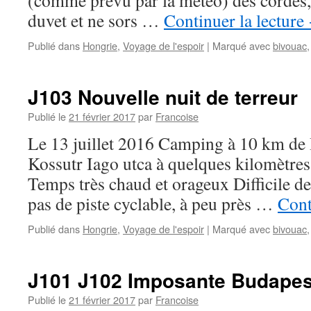
(comme prévu par la météo) des cordes,
duvet et ne sors …
Continuer la lecture
Publié dans
Hongrie
,
Voyage de l'espoir
|
Marqué avec
bivouac
J103 Nouvelle nuit de terreur
Publié le
21 février 2017
par
Francoise
Le 13 juillet 2016 Camping à 10 km de
Kossutr Iago utca à quelques kilomètre
Temps très chaud et orageux Difficile d
pas de piste cyclable, à peu près …
Cont
Publié dans
Hongrie
,
Voyage de l'espoir
|
Marqué avec
bivouac
J101 J102 Imposante Budapes
Publié le
21 février 2017
par
Francoise