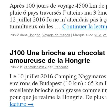
Après 100 jours de voyage 4500 km de p
pluie 6 pays traversés J’atteins ma 3 èm
12 juillet 2016 Je ne m’attendais pas à
tumultueux où les …
Continuer la lect
Publié dans
Hongrie
,
Voyage de l'espoir
|
Marqué avec
pluie
,
vé
J100 Une brioche au chocolat 
amoureuse de la Hongrie
Publié le
21 février 2017
par
Francoise
Le 10 juillet 2016 Camping Nagymaros
environs de Budapest (10 km) : 65 km Il
excellente brioche non grasse comme un
pour que je reaime la Hongrie. De plu
lecture
→