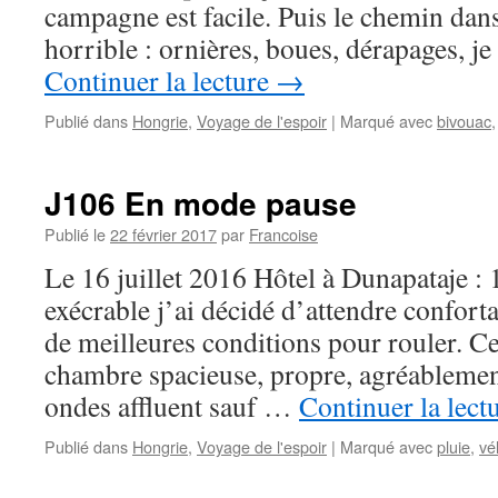
campagne est facile. Puis le chemin dan
horrible : ornières, boues, dérapages, je
Continuer la lecture
→
Publié dans
Hongrie
,
Voyage de l'espoir
|
Marqué avec
bivouac
J106 En mode pause
Publié le
22 février 2017
par
Francoise
Le 16 juillet 2016 Hôtel à Dunapataje :
exécrable j’ai décidé d’attendre confor
de meilleures conditions pour rouler. Cel
chambre spacieuse, propre, agréablemen
ondes affluent sauf …
Continuer la lect
Publié dans
Hongrie
,
Voyage de l'espoir
|
Marqué avec
pluie
,
vé