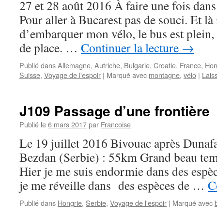
27 et 28 août 2016 À faire une fois dans
Pour aller à Bucarest pas de souci. Et là
d’embarquer mon vélo, le bus est plein,
de place. …
Continuer la lecture
→
Publié dans
Allemagne
,
Autriche
,
Bulgarie
,
Croatie
,
France
,
Hon
Suisse
,
Voyage de l'espoir
|
Marqué avec
montagne
,
vélo
|
Lais
J109 Passage d’une frontière
Publié le
6 mars 2017
par
Francoise
Le 19 juillet 2016 Bivouac après Dunaf
Bezdan (Serbie) : 55km Grand beau temp
Hier je me suis endormie dans des espèc
je me réveille dans des espèces de …
C
Publié dans
Hongrie
,
Serbie
,
Voyage de l'espoir
|
Marqué avec