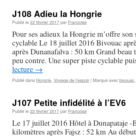
J108 Adieu la Hongrie
Publié le
22 février 2017
par
Francoise
Pour ses adieux la Hongrie m’offre son so
cyclable Le 18 juillet 2016 Bivouac apr
après Dunanafalva : 50 km Grand beau 
peu contre. Une super piste cyclable p
lecture
→
Publié dans
Hongrie
,
Voyage de l'espoir
|
Marqué avec
bivouac
J107 Petite infidélité à l’EV6
Publié le
22 février 2017
par
Francoise
Le 17 juillet 2016 Hôtel à Dunapataje 
kilomètres après Fajsz : 52 km Au début 