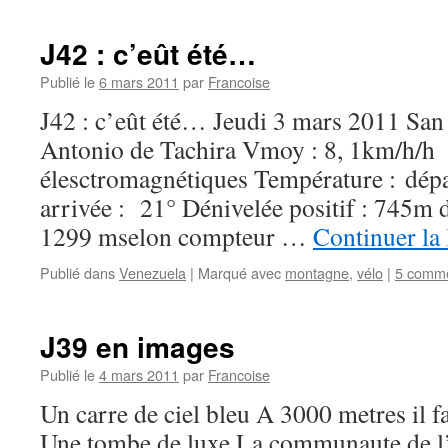
J42 : c’eût été…
Publié le
6 mars 2011
par
Francoise
J42 : c’eût été… Jeudi 3 mars 2011 San
Antonio de Tachira Vmoy : 8, 1km/h/h 
élesctromagnétiques Température : dépa
arrivée : 21° Dénivelée positif : 745m 
1299 mselon compteur …
Continuer la
Publié dans
Venezuela
|
Marqué avec
montagne
,
vélo
|
5 comme
J39 en images
Publié le
4 mars 2011
par
Francoise
Un carre de ciel bleu A 3000 metres il fa
Une tombe de luxe La communaute de l