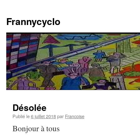
Aller
au
Frannycyclo
contenu
Désolée
Publié le
6 juillet 2018
par
Francoise
Bonjour à tous