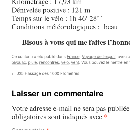
Kilométrage : 17,93 km
Dénivelée positive : 121 m
Temps sur le vélo : 1h 46′ 28’´
Conditions météorologiques : beau
Bisous à vous qui me faites l’hon
Ce contenu a été publié dans
France
,
Voyage de l'espoir
, avec 
bivouac
,
pluie
,
rencontres
,
vélo
,
vent
. Vous pouvez le mettre en 
←
J25 Passage des 1000 kilomètres
Laisser un commentaire
Votre adresse e-mail ne sera pas publiée
*
obligatoires sont indiqués avec
Commentaire
*