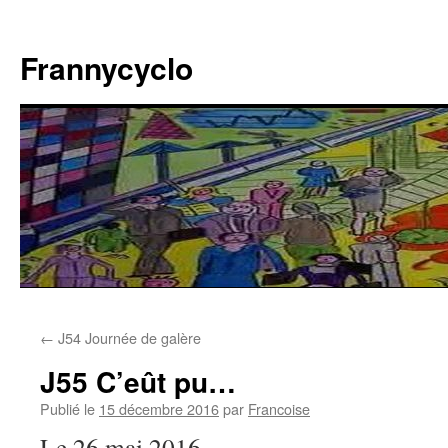
Aller
au
Frannycyclo
contenu
←
J54 Journée de galère
J55 C’eût pu…
Publié le
15 décembre 2016
par
Francoise
Le 26 mai 2016