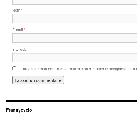
Nom
*
E-mail
*
Site web
Enregistrer mon nom, mon e-mail et mon site dans le navigateur pou
Frannycyclo