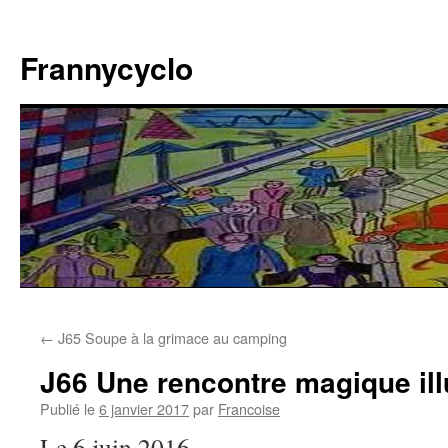
Aller
au
Frannycyclo
contenu
←
J65 Soupe à la grimace au camping
J66 Une rencontre magique ill
Publié le
6 janvier 2017
par
Francoise
Le 6 juin 2016