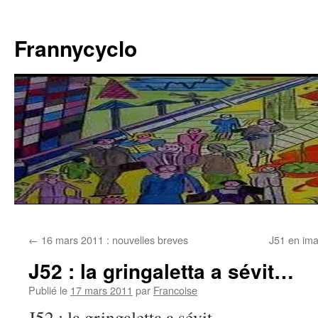
Aller
au
Frannycyclo
contenu
←
16 mars 2011 : nouvelles breves
J51 en ima
J52 : la gringaletta a sévit…
Publié le
17 mars 2011
par
Francoise
J52 : la gringaletta a sévit…