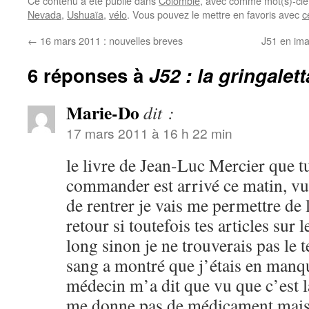
Ce contenu a été publié dans
Colombie
, avec comme mot(s)-clé
Nevada
,
Ushuaïa
,
vélo
. Vous pouvez le mettre en favoris avec
c
←
16 mars 2011 : nouvelles breves
J51 en ima
6 réponses à
J52 : la gringalet
Marie-Do
dit :
17 mars 2011 à 16 h 22 min
le livre de Jean-Luc Mercier que 
commander est arrivé ce matin, vu 
de rentrer je vais me permettre de l
retour si toutefois tes articles sur 
long sinon je ne trouverais pas le
sang a montré que j’étais en manq
médecin m’a dit que vu que c’est la
me donne pas de médicament mais 