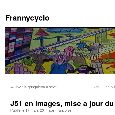
Aller
au
Frannycyclo
contenu
←
J52 : la gringaletta a sévit…
J53 : une pi
J51 en images, mise a jour d
Publié le
17 mars 2011
par
Francoise