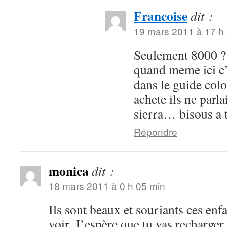
Francoise
dit :
19 mars 2011 à 17 h
Seulement 8000 ? 
quand meme ici c’
dans le guide col
achete ils ne parl
sierra… bisous a 
Répondre
monica
dit :
18 mars 2011 à 0 h 05 min
Ils sont beaux et souriants ces enfan
voir. J’espère que tu vas recharger t