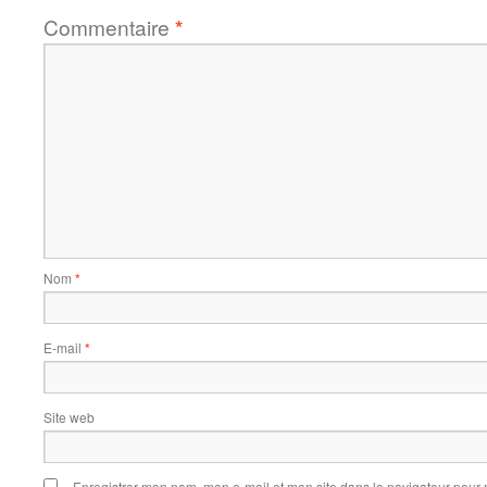
Commentaire
*
Nom
*
E-mail
*
Site web
Enregistrer mon nom, mon e-mail et mon site dans le navigateur pou