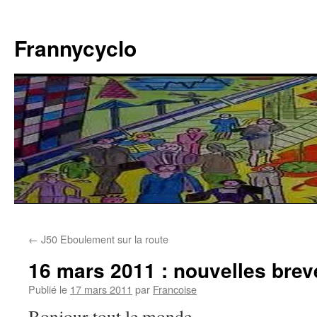
Aller
au
Frannycyclo
contenu
←
J50 Eboulement sur la route
16 mars 2011 : nouvelles brev
Publié le
17 mars 2011
par
Francoise
Bonjour tout le monde