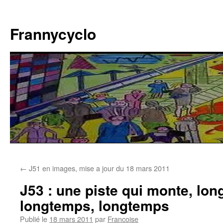
Aller
au
Frannycyclo
contenu
←
J51 en images, mise a jour du 18 mars 2011
J53 : une piste qui monte, lo
longtemps, longtemps
Publié le
18 mars 2011
par
Francoise