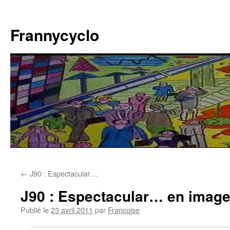
Aller
au
Frannycyclo
contenu
←
J90 : Espectacular…
J90 : Espectacular… en imag
Publié le
23 avril 2011
par
Francoise