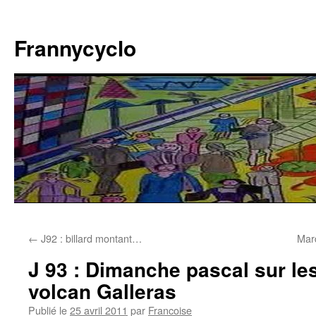
Aller
au
Frannycyclo
contenu
←
J92 : billard montant…
Mard
J 93 : Dimanche pascal sur le
volcan Galleras
Publié le
25 avril 2011
par
Francoise