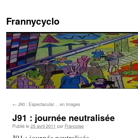
Aller
au
Frannycyclo
contenu
←
J90 : Espectacular… en images
J91 : journée neutralisée
Publié le
25 avril 2011
par
Francoise
J91 : journée neutralisée