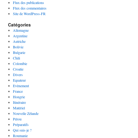
Flux des publications
Flux des commentaires
Site de WordPress-FR
Catégories
Allemagne
Argentine
Autriche
Bolivie
Bulgarie
Chili
Colombie
Croatie
Divers
Equateur
Evènement
France
Hongrie
Itinéraire
Matériel
Nouvelle Zélande
Pérou
Préparatifs
Qui suis-je ?
Roumanie