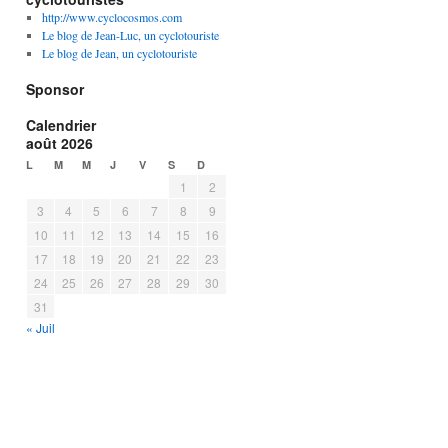
http://www.cyclocosmos.com
Le blog de Jean-Luc, un cyclotouriste
Le blog de Jean, un cyclotouriste
Sponsor
Calendrier
août 2026
L
M
M
J
V
S
D
1
2
3
4
5
6
7
8
9
10
11
12
13
14
15
16
17
18
19
20
21
22
23
24
25
26
27
28
29
30
31
« Juil