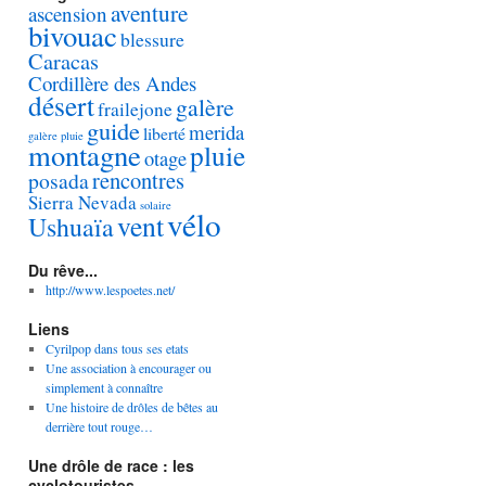
aventure
ascension
bivouac
blessure
Caracas
Cordillère des Andes
désert
galère
frailejone
guide
merida
liberté
galère pluie
montagne
pluie
otage
rencontres
posada
Sierra Nevada
solaire
vélo
vent
Ushuaïa
Du rêve...
http://www.lespoetes.net/
Liens
Cyrilpop dans tous ses etats
Une association à encourager ou
simplement à connaître
Une histoire de drôles de bêtes au
derrière tout rouge…
Une drôle de race : les
cyclotouristes