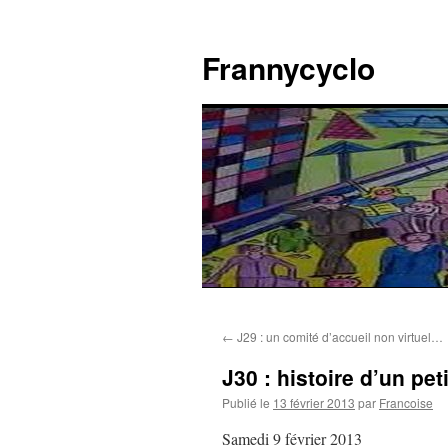
Aller
au
Frannycyclo
contenu
←
J29 : un comité d’accueil non virtuel…
J30 : histoire d’un p
Publié le
13 février 2013
par
Francoise
Samedi 9 février 2013