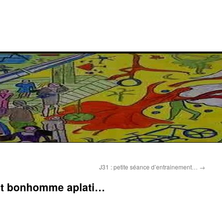
J31 : petite séance d’entrainement…
→
etit bonhomme aplati…