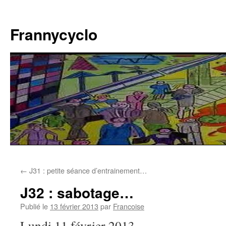
Aller
au
Frannycyclo
contenu
←
J31 : petite séance d’entrainement…
J32 : sabotage…
Publié le
13 février 2013
par
Francoise
Lundi 11 février 2013