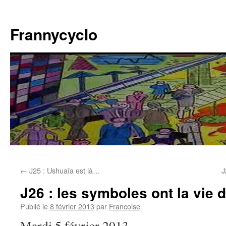
Aller
au
Frannycyclo
contenu
←
J25 : Ushuaïa est là…
J
J26 : les symboles ont la vie
Publié le
8 février 2013
par
Francoise
Mardi 5 février 2013