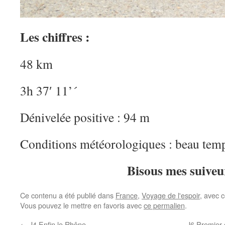
Les chiffres :
48 km
3h 37′ 11’´
Dénivelée positive : 94 m
Conditions météorologiques : beau temps
Bisous mes suiveu
Ce contenu a été publié dans
France
,
Voyage de l'espoir
, avec 
Vous pouvez le mettre en favoris avec
ce permalien
.
←
J4 Enfin le Rhône
J6 Premier o