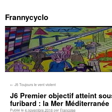
Aller
au
Frannycyclo
contenu
←
J5 Toujours le vent violent
J6 Premier objectif atteint so
furibard : la Mer Méditerranée
Publié le
4 novembre 2016
par
Francoise