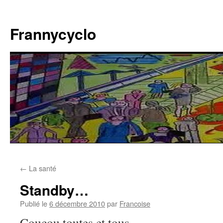
Aller
au
Frannycyclo
contenu
←
La santé
Standby…
Publié le
6 décembre 2010
par
Francoise
Coucou toutes et tous