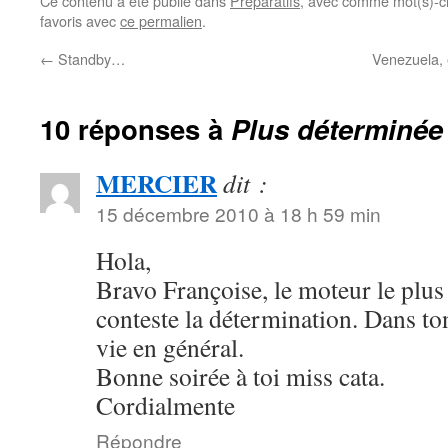
Ce contenu a été publié dans
Préparatifs
, avec comme mot(s)-c
favoris avec
ce permalien
.
←
Standby…
Venezuela, 
10 réponses à
Plus déterminée
MERCIER
dit :
15 décembre 2010 à 18 h 59 min
Hola,
Bravo Françoise, le moteur le plus 
conteste la détermination. Dans t
vie en général.
Bonne soirée à toi miss cata.
Cordialmente
Répondre