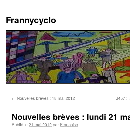
Aller
au
Frannycyclo
contenu
←
Nouvelles breves : 18 mai 2012
J457 : 
Nouvelles brèves : lundi 21 m
Publié le
21 mai 2012
par
Francoise