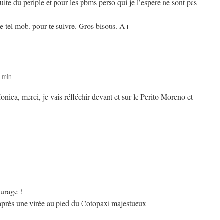
uite du periple et pour les pbms perso qui je l’espere ne sont pas
le tel mob. pour te suivre. Gros bisous. A+
6 min
nica, merci, je vais réfléchir devant et sur le Perito Moreno et
urage !
après une virée au pied du Cotopaxi majestueux