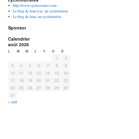
http://www.cyclocosmos.com
Le blog de Jean-Luc, un cyclotouriste
Le blog de Jean, un cyclotouriste
Sponsor
Calendrier
août 2026
L
M
M
J
V
S
D
1
2
3
4
5
6
7
8
9
10
11
12
13
14
15
16
17
18
19
20
21
22
23
24
25
26
27
28
29
30
31
« Juil