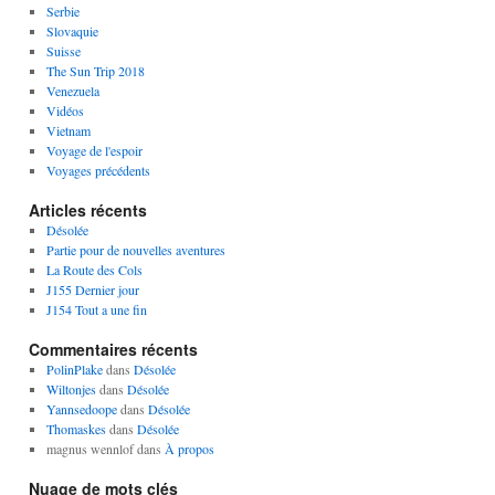
Serbie
Slovaquie
Suisse
The Sun Trip 2018
Venezuela
Vidéos
Vietnam
Voyage de l'espoir
Voyages précédents
Articles récents
Désolée
Partie pour de nouvelles aventures
La Route des Cols
J155 Dernier jour
J154 Tout a une fin
Commentaires récents
PolinPlake
dans
Désolée
Wiltonjes
dans
Désolée
Yannsedoope
dans
Désolée
Thomaskes
dans
Désolée
magnus wennlof
dans
À propos
Nuage de mots clés