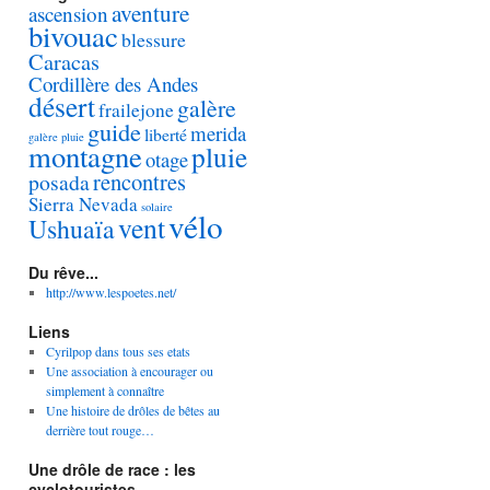
aventure
ascension
bivouac
blessure
Caracas
Cordillère des Andes
désert
galère
frailejone
guide
merida
liberté
galère pluie
montagne
pluie
otage
rencontres
posada
Sierra Nevada
solaire
vélo
vent
Ushuaïa
Du rêve...
http://www.lespoetes.net/
Liens
Cyrilpop dans tous ses etats
Une association à encourager ou
simplement à connaître
Une histoire de drôles de bêtes au
derrière tout rouge…
Une drôle de race : les
cyclotouristes