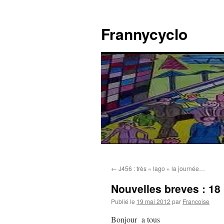
Aller
au
Frannycyclo
contenu
←
J456 : très « lago » la journée…
Nouvelles breves : 18
Publié le
19 mai 2012
par
Francoise
Bonjour a tous