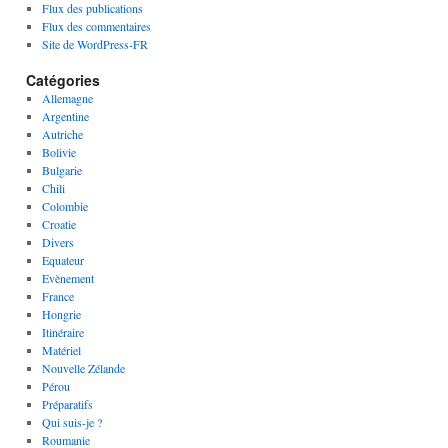
Flux des publications
Flux des commentaires
Site de WordPress-FR
Catégories
Allemagne
Argentine
Autriche
Bolivie
Bulgarie
Chili
Colombie
Croatie
Divers
Equateur
Evènement
France
Hongrie
Itinéraire
Matériel
Nouvelle Zélande
Pérou
Préparatifs
Qui suis-je ?
Roumanie