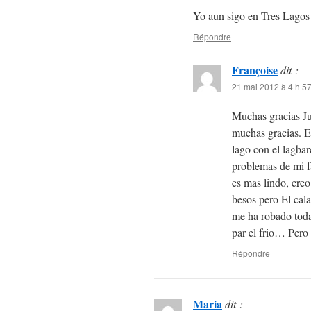
Yo aun sigo en Tres Lago
Répondre
Françoise
dit :
21 mai 2012 à 4 h 5
Muchas gracias Jua
muchas gracias. Es
lago con el lagbar
problemas de mi f
es mas lindo, cre
besos pero El cala
me ha robado toda
par el frio… Pero
Répondre
Maria
dit :