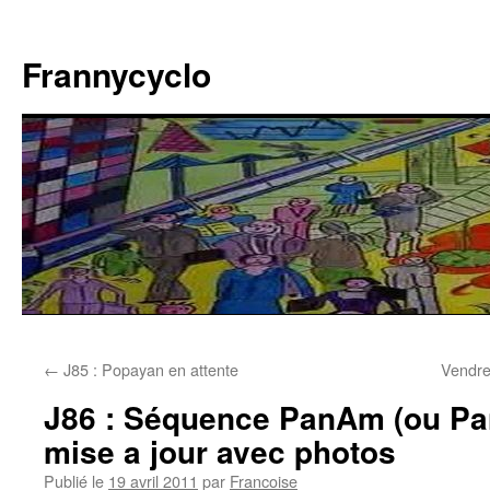
Aller
au
Frannycyclo
contenu
←
J85 : Popayan en attente
Vendre
J86 : Séquence PanAm (ou Pa
mise a jour avec photos
Publié le
19 avril 2011
par
Francoise