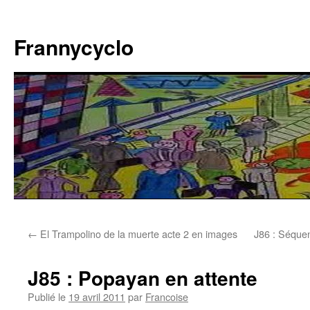
Aller
au
Frannycyclo
contenu
←
El Trampolino de la muerte acte 2 en images
J86 : Séque
J85 : Popayan en attente
Publié le
19 avril 2011
par
Francoise