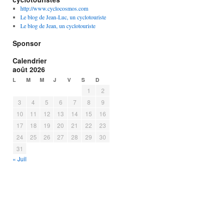
http://www.cyclocosmos.com
Le blog de Jean-Luc, un cyclotouriste
Le blog de Jean, un cyclotouriste
Sponsor
Calendrier
août 2026
L
M
M
J
V
S
D
1
2
3
4
5
6
7
8
9
10
11
12
13
14
15
16
17
18
19
20
21
22
23
24
25
26
27
28
29
30
31
« Juil