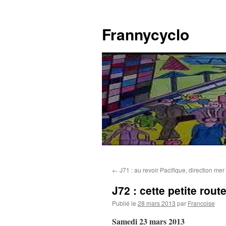
Aller
au
Frannycyclo
contenu
←
J71 : au revoir Pacifique, direction me
J72 : cette petite rou
Publié le
28 mars 2013
par
Francoise
Samedi 23 mars 2013