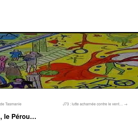
r de Tasmanie
J73 : lutte acharnée contre le vent…
→
te, le Pérou…