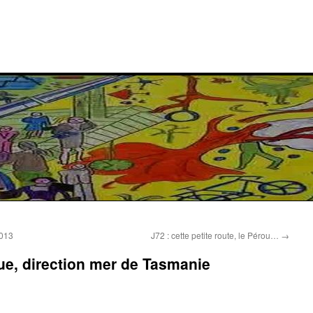
2013
J72 : cette petite route, le Pérou…
→
que, direction mer de Tasmanie