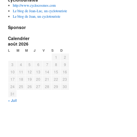
http://www.cyclocosmos.com
Le blog de Jean-Luc, un cyclotouriste
Le blog de Jean, un cyclotouriste
Sponsor
Calendrier
août 2026
L
M
M
J
V
S
D
1
2
3
4
5
6
7
8
9
10
11
12
13
14
15
16
17
18
19
20
21
22
23
24
25
26
27
28
29
30
31
« Juil