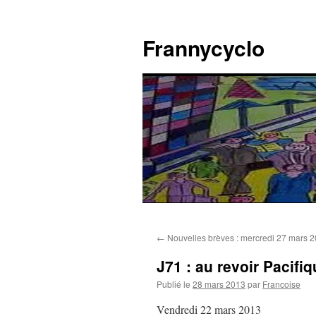
Aller
au
Frannycyclo
contenu
←
Nouvelles brèves : mercredi 27 mars 
J71 : au revoir Pacifi
Publié le
28 mars 2013
par
Francoise
Vendredi 22 mars 2013