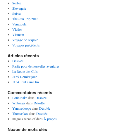
Serbie
Slovaquie
Suisse
The Sun Trip 2018
Venezuela
Vidéos
Vietnam
Voyage de l'espoir
Voyages précédents
Articles récents
Désolée
Partie pour de nouvelles aventures
La Route des Cols
J155 Dernier jour
J154 Tout a une fin
Commentaires récents
PolinPlake
dans
Désolée
Wiltonjes
dans
Désolée
Yannsedoope
dans
Désolée
Thomaskes
dans
Désolée
magnus wennlof
dans
À propos
Nuage de mots clés