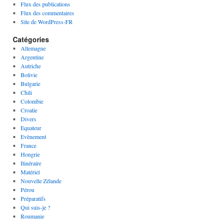
Flux des publications
Flux des commentaires
Site de WordPress-FR
Catégories
Allemagne
Argentine
Autriche
Bolivie
Bulgarie
Chili
Colombie
Croatie
Divers
Equateur
Evènement
France
Hongrie
Itinéraire
Matériel
Nouvelle Zélande
Pérou
Préparatifs
Qui suis-je ?
Roumanie