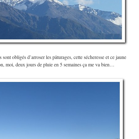
s sont obligés d’arroser les pâturages, cette sécheresse et ce jaune
-on, moi, deux jours de pluie en 5 semaines ça me va bien…