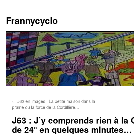
Aller
au
Frannycyclo
contenu
←
J62 en images : La petite maison dans la
prairie ou la force de la Cordillère…
J63 : J’y comprends rien à la C
de 24° en quelques minutes…