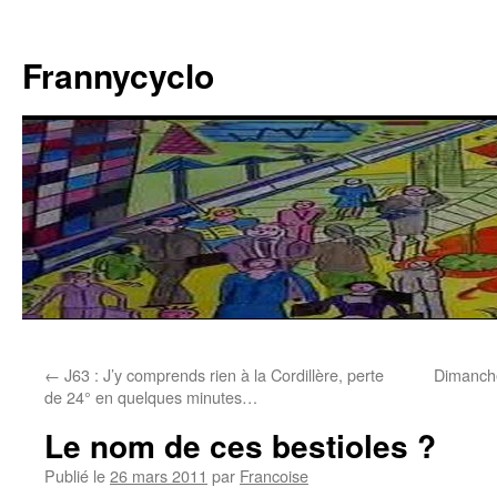
Aller
au
Frannycyclo
contenu
←
J63 : J’y comprends rien à la Cordillère, perte
Dimanche
de 24° en quelques minutes…
Le nom de ces bestioles ?
Publié le
26 mars 2011
par
Francoise