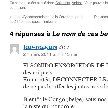
Ce contenu a été publié dans
Colombie
,
Vidéos
. Vous pouvez le
permalien
.
←
J63 : J’y comprends rien à la Cordillère, perte
Dimanche
de 24° en quelques minutes…
4 réponses à
Le nom de ces be
jeuvoyageurs
dit :
27 mars 2011 à 7 h 13 min
El SONIDO ENSORCEDOR DE L
des criquets
En montée, DECONNECTER LRS 
de ne pas bouffer les jantes avec d
Bientôt le Congo (belge) sous nos
la piste qui poudroie