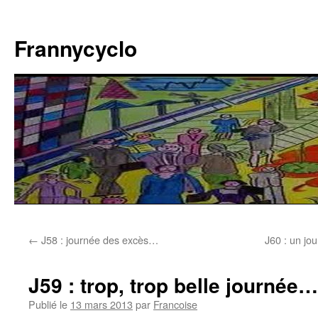
Aller
au
Frannycyclo
contenu
←
J58 : journée des excès…
J60 : un jo
J59 : trop, trop belle journée…
Publié le
13 mars 2013
par
Francoise