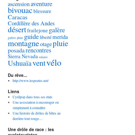
aventure
ascension
bivouac
blessure
Caracas
Cordillère des Andes
désert
galère
frailejone
guide
merida
liberté
galère pluie
montagne
pluie
otage
rencontres
posada
Sierra Nevada
solaire
vélo
vent
Ushuaïa
Du rêve...
http://www.lespoetes.net/
Liens
Cyrilpop dans tous ses etats
Une association à encourager ou
simplement à connaître
Une histoire de drôles de bêtes au
derrière tout rouge…
Une drôle de race : les
cyclotouristes