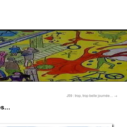
J59 : trop, trop belle journée…
→
cès…