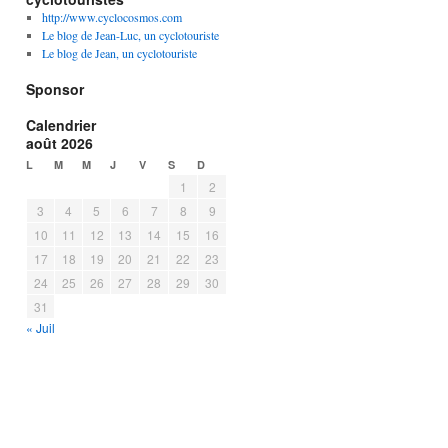
http://www.cyclocosmos.com
Le blog de Jean-Luc, un cyclotouriste
Le blog de Jean, un cyclotouriste
Sponsor
Calendrier
août 2026
L
M
M
J
V
S
D
1
2
3
4
5
6
7
8
9
10
11
12
13
14
15
16
17
18
19
20
21
22
23
24
25
26
27
28
29
30
31
« Juil