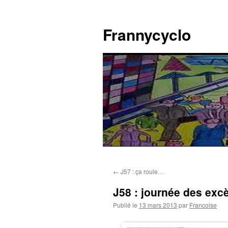
Aller
au
Frannycyclo
contenu
←
J57 : ça roule…
J58 : journée des ex
Publié le
13 mars 2013
par
Francoise