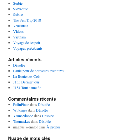
Serbie
Slovaquie
Suisse
The Sun Trip 2018
Venezuela
Vidéos
Vietnam
Voyage de l'espoir
Voyages précédents
Articles récents
Désolée
Partie pour de nouvelles aventures
La Route des Cols
J155 Dernier jour
J154 Tout a une fin
Commentaires récents
PolinPlake
dans
Désolée
Wiltonjes
dans
Désolée
Yannsedoope
dans
Désolée
Thomaskes
dans
Désolée
magnus wennlof
dans
À propos
Nuage de mots clés