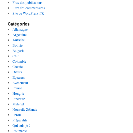
Flux des publications
Flux des commentaires
Site de WordPress-FR
Catégories
Allemagne
Argentine
Autriche
Bolivie
Bulgarie
Chili
Colombie
Croatie
Divers
Equateur
Evènement
France
Hongrie
Itinéraire
Matériel
Nouvelle Zélande
Pérou
Préparatifs
Qui suis-je ?
Roumanie