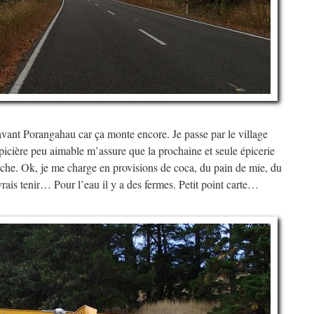
 avant Porangahau car ça monte encore. Je passe par le village
picière peu aimable m’assure que la prochaine et seule épicerie
che. Ok, je me charge en provisions de coca, du pain de mie, du
vrais tenir… Pour l’eau il y a des fermes. Petit point carte…