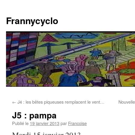
Aller
au
Frannycyclo
contenu
←
J4 : les bêtes piqueuses remplacent le vent…
Nouvelle
J5 : pampa
Publié le
19 janvier 2013
par
Francoise
Mardi 15 janvier 2013