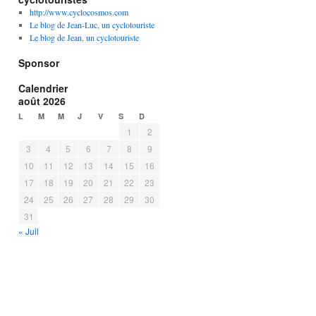
http://www.cyclocosmos.com
Le blog de Jean-Luc, un cyclotouriste
Le blog de Jean, un cyclotouriste
Sponsor
Calendrier
août 2026
L
M
M
J
V
S
D
1
2
3
4
5
6
7
8
9
10
11
12
13
14
15
16
17
18
19
20
21
22
23
24
25
26
27
28
29
30
31
« Juil