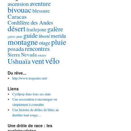
aventure
ascension
bivouac
blessure
Caracas
Cordillère des Andes
désert
galère
frailejone
guide
merida
liberté
galère pluie
montagne
pluie
otage
rencontres
posada
Sierra Nevada
solaire
vélo
vent
Ushuaïa
Du rêve...
http://www.lespoetes.net/
Liens
Cyrilpop dans tous ses etats
Une association à encourager ou
simplement à connaître
Une histoire de drôles de bêtes au
derrière tout rouge…
Une drôle de race : les
cyclotouristes