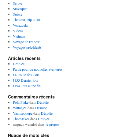
Serbie
Slovaquie
Suisse
The Sun Trip 2018
Venezuela
Vidéos
Vietnam
Voyage de l'espoir
Voyages précédents
Articles récents
Désolée
Partie pour de nouvelles aventures
La Route des Cols
J155 Dernier jour
J154 Tout a une fin
Commentaires récents
PolinPlake
dans
Désolée
Wiltonjes
dans
Désolée
Yannsedoope
dans
Désolée
Thomaskes
dans
Désolée
magnus wennlof
dans
À propos
Nuage de mots clés