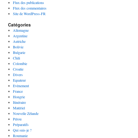
Flux des publications
Flux des commentaires
Site de WordPress-FR
Catégories
Allemagne
Argentine
Autriche
Bolivie
Bulgarie
Chili
Colombie
Croatie
Divers
Equateur
Evènement
France
Hongrie
Itinéraire
Matériel
Nouvelle Zélande
Pérou
Préparatifs
Qui suis-je ?
Roumanie