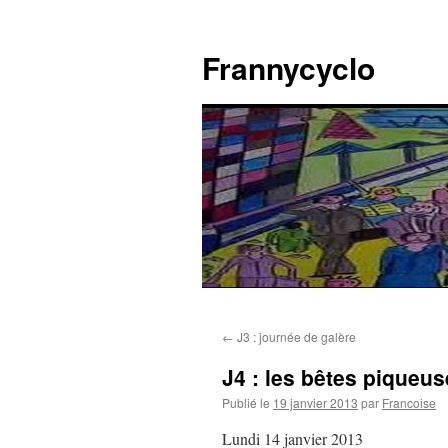
Aller
au
Frannycyclo
contenu
←
J3 : journée de galère
J4 : les bêtes piqueu
Publié le
19 janvier 2013
par
Francoise
Lundi 14 janvier 2013