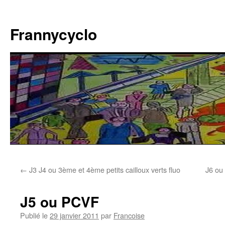
Aller
au
Frannycyclo
contenu
←
J3 J4 ou 3ème et 4ème petits cailloux verts fluo
J6 ou
J5 ou PCVF
Publié le
29 janvier 2011
par
Francoise