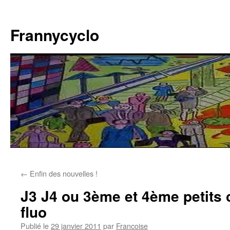
Aller
au
Frannycyclo
contenu
←
Enfin des nouvelles !
J3 J4 ou 3ème et 4ème petits c
fluo
Publié le
29 janvier 2011
par
Francoise