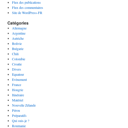
Flux des publications
Flux des commentaires
Site de WordPress-FR
Catégories
Allemagne
Argentine
Autriche
Bolivie
Bulgarie
Chili
Colombie
Croatie
Divers
Equateur
Evènement
France
Hongrie
Itinéraire
Matériel
Nouvelle Zélande
Pérou
Préparatifs
Qui suis-je ?
Roumanie