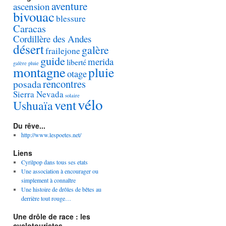
aventure
ascension
bivouac
blessure
Caracas
Cordillère des Andes
désert
galère
frailejone
guide
merida
liberté
galère pluie
montagne
pluie
otage
rencontres
posada
Sierra Nevada
solaire
vélo
vent
Ushuaïa
Du rêve...
http://www.lespoetes.net/
Liens
Cyrilpop dans tous ses etats
Une association à encourager ou
simplement à connaître
Une histoire de drôles de bêtes au
derrière tout rouge…
Une drôle de race : les
cyclotouristes