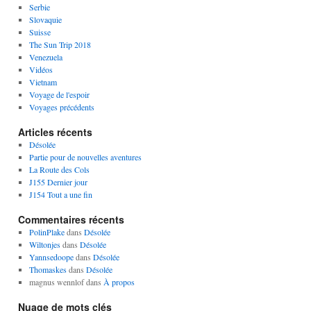
Serbie
Slovaquie
Suisse
The Sun Trip 2018
Venezuela
Vidéos
Vietnam
Voyage de l'espoir
Voyages précédents
Articles récents
Désolée
Partie pour de nouvelles aventures
La Route des Cols
J155 Dernier jour
J154 Tout a une fin
Commentaires récents
PolinPlake
dans
Désolée
Wiltonjes
dans
Désolée
Yannsedoope
dans
Désolée
Thomaskes
dans
Désolée
magnus wennlof
dans
À propos
Nuage de mots clés