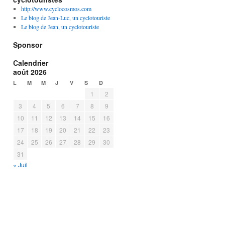
http://www.cyclocosmos.com
Le blog de Jean-Luc, un cyclotouriste
Le blog de Jean, un cyclotouriste
Sponsor
Calendrier
août 2026
L
M
M
J
V
S
D
1
2
3
4
5
6
7
8
9
10
11
12
13
14
15
16
17
18
19
20
21
22
23
24
25
26
27
28
29
30
31
« Juil