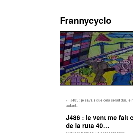
Aller
au
Frannycyclo
contenu
←
J485 : je savais que cela serait dur, je
autant…
J486 : le vent me fait 
de la ruta 40…
Publié le
2 juillet 2012
par
Francoise